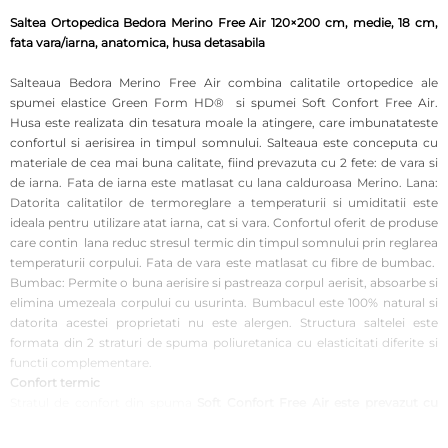
Saltea Ortopedica Bedora Merino Free Air 120×200 cm, medie, 18 cm,
fata vara/iarna, anatomica, husa detasabila
Salteaua Bedora Merino Free Air combina calitatile ortopedice ale
spumei elastice Green Form HD® si spumei Soft Confort Free Air.
Husa este realizata din tesatura moale la atingere, care imbunatateste
confortul si aerisirea in timpul somnului. Salteaua este conceputa cu
materiale de cea mai buna calitate, fiind prevazuta cu 2 fete: de vara si
de iarna. Fata de iarna este matlasat cu lana calduroasa Merino. Lana:
Datorita calitatilor de termoreglare a temperaturii si umiditatii este
ideala pentru utilizare atat iarna, cat si vara. Confortul oferit de produse
care contin lana reduc stresul termic din timpul somnului prin reglarea
temperaturii corpului. Fata de vara este matlasat cu fibre de bumbac.
Bumbac: Permite o buna aerisire si pastreaza corpul aerisit, absoarbe si
elimina umezeala corpului cu usurinta. Bumbacul este 100% natural si
datorita acestei proprietati nu este alergen. Structura saltelei este
formata din 2 straturi de spuma poliuretanica cu elasticitati diferite si
functii complementare.
Confort termic
Stratul de confort din spuma
Soft Confort Free Air
este prevazut cu
gauri de vantilatie pe toata suprafata
pentru aerisire corespunzatoare,
mentinerea unui mediu uscat si
fara acarieni
in timpul somnului.