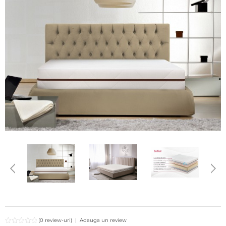
(0 review-uri)
|
Adauga un review