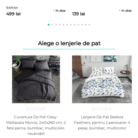
Utilizarea unei protectii suplimentare protejeaza tesatura husei si
549 lei
In stoc
In stoc
se poate curata foarte usor.
499 lei
139 lei
Alege o lenjerie de pat
Cuvertura De Pat Clasy-
Lenjerie De Pat Bedora
Matlasata Monza, 240x260 cm, 2
Feathers, pentru 2 persoane, 4
fete perna, bumbac, multicolor,
piese, bumbac, multicolor
reversibil