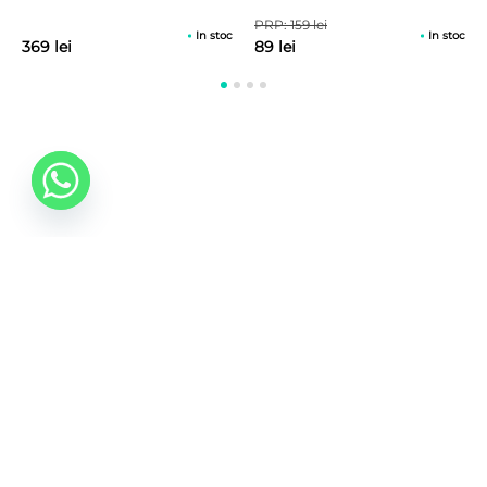
PRP: 159 lei
In stoc
In stoc
369 lei
89 lei
0742 088 131
info@mobonline.ro
Inscrie-te la Newsletter
Introduceti adresa dvs. de email pentru a primi stiri
despre ofertele promotionale