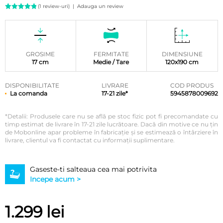
(
1
review-uri)
|
Adauga un review
Evaluat la
5.00
din
5 pe baza
unei
singure
evaluări
GROSIME
FERMITATE
DIMENSIUNE
17 cm
Medie / Tare
120x190 cm
DISPONIBILITATE
LIVRARE
COD PRODUS
La comanda
17-21 zile*
5945878009692
*Detalii: Produsele care nu se află pe stoc fizic pot fi precomandate cu
timp estimat de livrare în 17-21 zile lucrătoare. Dacă din motive ce nu țin
de Mobonline apar probleme în fabricație și se estimează o întârziere în
livrare, clientul va fi contactat cu informații suplimentare.
Gaseste-ti salteaua cea mai potrivita
Incepe acum >
1.299
lei