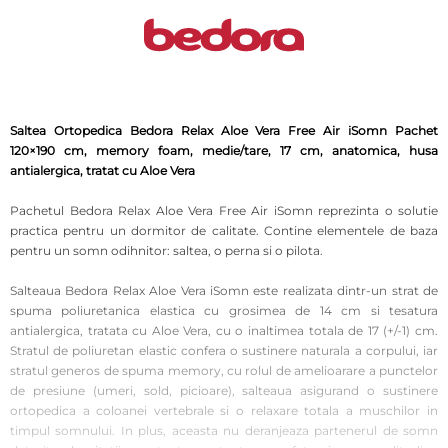
Saltea Ortopedica Bedora Relax Aloe Vera Free Air iSomn Pachet
120×190 cm, memory foam, medie/tare, 17 cm, anatomica, husa
antialergica, tratat cu Aloe Vera
Pachetul Bedora Relax Aloe Vera Free Air iSomn reprezinta o solutie
practica pentru un dormitor de calitate. Contine elementele de baza
pentru un somn odihnitor: saltea, o perna si o pilota.
Salteaua Bedora Relax Aloe Vera iSomn este realizata dintr-un strat de
spuma poliuretanica elastica cu grosimea de 14 cm si tesatura
antialergica, tratata cu Aloe Vera, cu o inaltimea totala de 17 (+/-1) cm.
Stratul de poliuretan elastic confera o sustinere naturala a corpului, iar
stratul generos de spuma memory, cu rolul de amelioarare a punctelor
de presiune (umeri, sold, picioare), salteaua asigurand o sustinere
ortopedica a coloanei vertebrale si o relaxare totala a muschilor in
timpul somnului. In plus, aceasta nu deranjeaza partenerul de somn