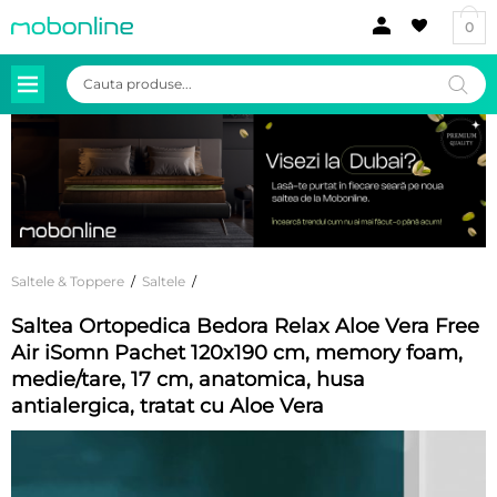
0
Products
search
Saltele & Toppere
/
Saltele
/
Saltea Ortopedica Bedora Relax Aloe Vera Free
Air iSomn Pachet 120x190 cm, memory foam,
medie/tare, 17 cm, anatomica, husa
antialergica, tratat cu Aloe Vera