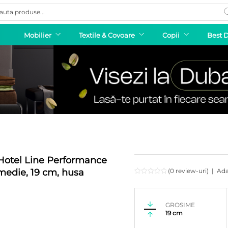
ducts
rch
Mobilier
Textile & Covoare
Copii
Best 
Hotel Line Performance
edie, 19 cm, husa
(0 review-uri)
|
Ada
GROSIME
19 cm