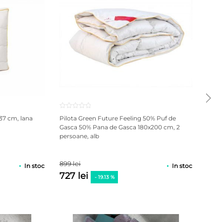
ura saltelei, imediat dupa achizitionare.
te grele pe saltea.
37 cm, lana
Pilota Green Future Feeling 50% Puf de
Pern
Gasca 50% Pana de Gasca 180x200 cm, 2
cm, 
atiu intre scandurile care compun partea inferioara a
persoane, alb
trata
 mucegaiului si acumularea unei mari concentratii de
899 lei
118 l
In stoc
In stoc
727 lei
69 
- 19.13 %