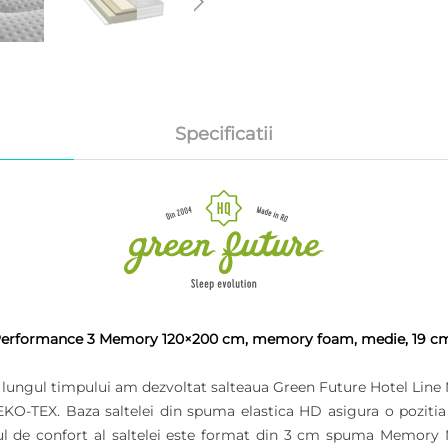
Specificatii
Performance 3 Memory 120×200 cm, memory foam, medie, 19 cm, 
-a lungul timpului am dezvoltat salteaua Green Future Hotel Li
OEKO-TEX. Baza saltelei din spuma elastica HD asigura o poziti
ratul de confort al saltelei este format din 3 cm spuma Memor