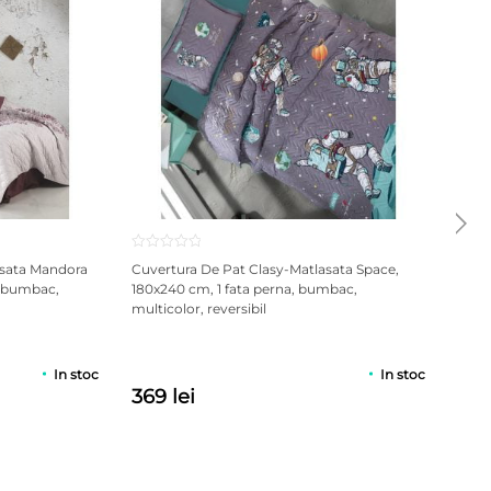
ilizare a saltelei.
asata Mandora
Cuvertura De Pat Clasy-Matlasata Space,
Lenj
, bumbac,
180x240 cm, 1 fata perna, bumbac,
pers
multicolor, reversibil
PRP: 
In stoc
In stoc
369 lei
89 