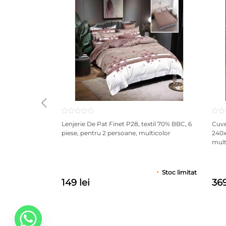
Nu se recomanda curatarea umeda si uscarea cu
Utilizarea unei protectii suplimentare protejeaz
Nu sariti sau nu umblati in picioare pe ea, in ac
Lenjerie De Pat Finet P28, textil 70% BBC, 6
Cuve
piese, pentru 2 persoane, multicolor
240x
multi
Stoc limitat
149 lei
369