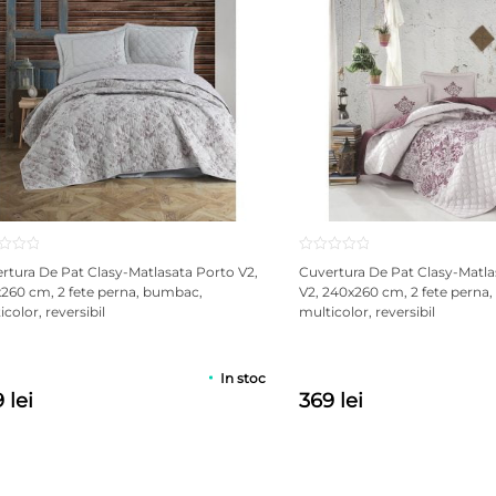
 fierul.
a tesatura husei de accidente nedorite si prelungeste durata de ut
est mod straturile sau arcurile interioare pot fi deteriorate.
rtura De Pat Clasy-Matlasata Porto V2,
Cuvertura De Pat Clasy-Matl
260 cm, 2 fete perna, bumbac,
V2, 240x260 cm, 2 fete perna
color, reversibil
multicolor, reversibil
In stoc
 lei
369 lei