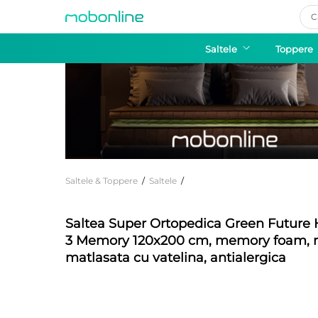
Pro
sea
Saltele
Toppere
Saltele & Toppere
/
Saltele
/
Saltea Super Ortopedica Green Future 
3 Memory 120x200 cm, memory foam, m
matlasata cu vatelina, antialergica