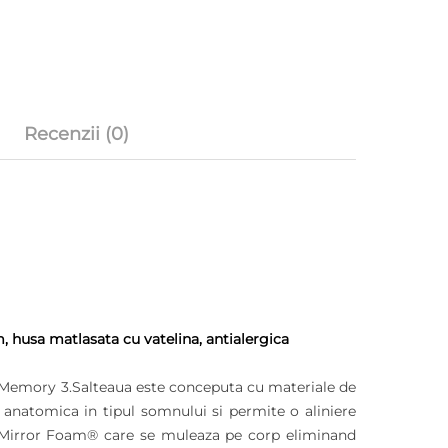
Recenzii (0)
husa matlasata cu vatelina, antialergica
ne Memory 3.Salteaua este conceputa cu materiale de
a anatomica in tipul somnului si permite o aliniere
y Mirror Foam® care se muleaza pe corp eliminand