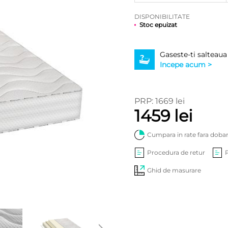
DISPONIBILITATE
Stoc epuizat
Gaseste-ti salteaua
Incepe acum >
PRP: 1669 lei
1459 lei
Cumpara in rate fara doba
Procedura de retur
Ghid de masurare