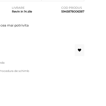
LIVRARE
COD PRODUS
Revin in 14 zile
5945878006387
 cea mai potrivita
nda
Procedura de schimb