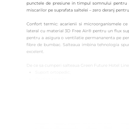
punctele de presiune in timpul somnului pentru a r
miscarilor pe suprafata saltelei – zero deranj pent
Confort termic: acarienii si microorganismele ce
lateral cu material 3D Free Air® pentru un flux su
pentru a asigura o ventilatie permananenta pe peri
fibre de bumbac. Salteaua imbina tehnologia sp
excelent.
De ce sa cumperi salteaua Green Future Hotel Li
Suport ortopedic;
Confort termic;
Materiale antialergice;
Durabilitate;
Calitate;
Indicata pentru toate pozitiile de dormit: pe sp
Inaltime saltea: 19 cm (+/-1 cm);
Mod de ambalare: Vidata, roluita.