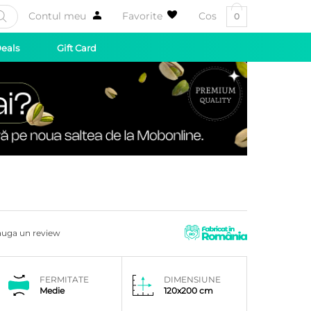
Contul meu
Favorite
Cos
0
Deals
Gift Card
uga un review
FERMITATE
DIMENSIUNE
Medie
120x200 cm