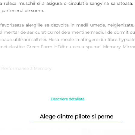
elaxa muschii si a asigura o circulatie sangvina sanatoasa. In
ru partenerul de somn.
 favorizeaza alergiile se dezvolta in medii umede, neigienizat
plimentar de aer curat cu rol de a mentine mediul de dormit curat
oada utilizarii saltelei. Husa moale la atingere din fibre hypoal
umei elastice Green Form HD® cu cea a spumei Memory Mirro
ne Performance 3 Memory:
Descriere detaliată
ate, pe lateral si pe stomac;
Alege dintre pilote si perne