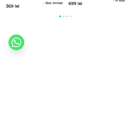
In stoc
699 lei
Stoc limitat
369 lei
0742 088 131
info@mobonline.ro
Inscrie-te la Newsletter
Introduceti adresa dvs. de email pentru a primi stiri
despre ofertele promotionale