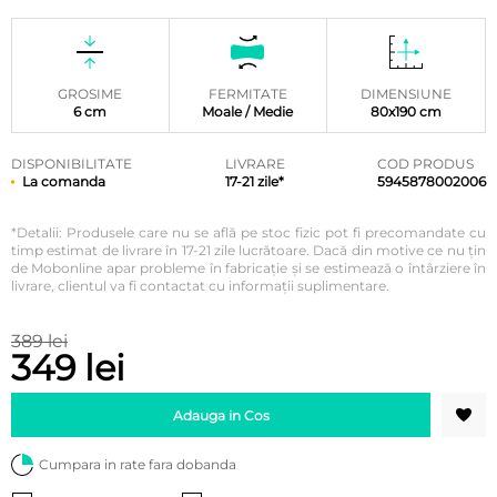
Evaluat la
7
5.00
din
5 pe baza
a
evaluări
de la
clienți
GROSIME
FERMITATE
DIMENSIUNE
6 cm
Moale / Medie
80x190 cm
DISPONIBILITATE
LIVRARE
COD PRODUS
La comanda
17-21 zile*
5945878002006
*Detalii: Produsele care nu se află pe stoc fizic pot fi precomandate cu
timp estimat de livrare în 17-21 zile lucrătoare. Dacă din motive ce nu țin
de Mobonline apar probleme în fabricație și se estimează o întârziere în
livrare, clientul va fi contactat cu informații suplimentare.
389 lei
349 lei
Adauga in Cos
Cumpara in rate fara dobanda