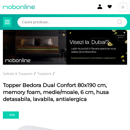
0
Products
search
Saltele & Toppere
/
Toppere
/
Topper Bedora Dual Confort 80x190 cm,
memory foam, medie/moale, 6 cm, husa
detasabila, lavabila, antialergica
- 10%