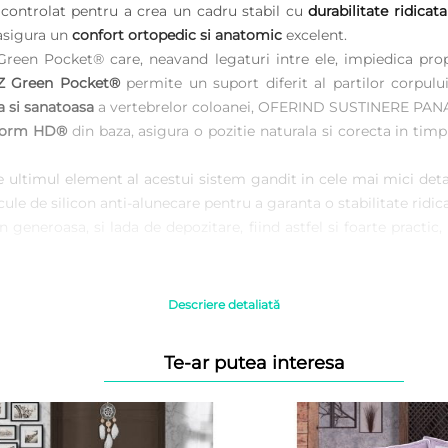
controlat pentru a crea un cadru stabil cu
durabilitate ridicata
 asigura un
confort ortopedic si anatomic
excelent.
Green Pocket® care, neavand legaturi intre ele, impiedica prop
Z Green Pocket®
permite un suport diferit al partilor corpulu
a si sanatoasa
a vertebrelor coloanei, OFERIND SUSTINERE PANA 
Form HD®
din baza, asigura o pozitie naturala si corecta in tim
te ultimul element al acestui sistem gandit in cele mai mici deta
ule de silicon anti-alunecare pentru a garanta o stabilitate ridica
generoasa, si lada de depozitare, fiind astfel si foarte practic
 poate diferi fata de cea prezentata la nuanta. Pernele decorat
Descriere detaliată
t de accesorii si instructiuni de asamblare. Nu asiguram montaj.
Te-ar putea interesa