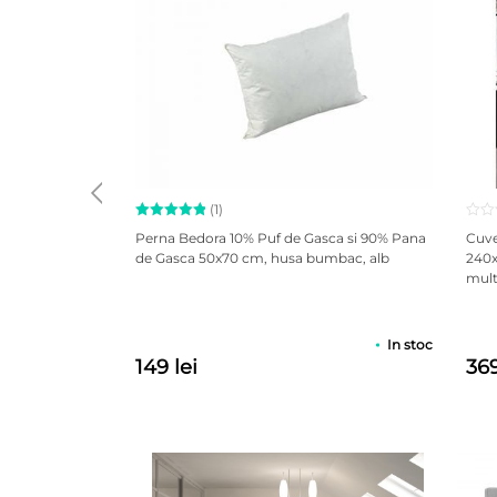
(1)
Evaluat la
Perna Bedora 10% Puf de Gasca si 90% Pana
Cuve
5.00
din
de Gasca 50x70 cm, husa bumbac, alb
240x
5 pe baza
multi
unei
singure
evaluări
In stoc
149 lei
369