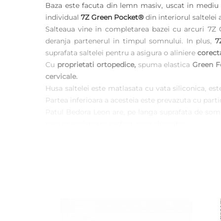
Baza este facuta din lemn masiv, uscat in mediu 
individual
7Z Green Pocket®
din interiorul saltelei
Salteaua vine in completarea bazei cu arcuri 7Z 
deranja partenerul in timpul somnului. In plus,
7
suprafata saltelei pentru a asigura o aliniere
corect
Cu
proprietati ortopedice,
spuma elastica
Green 
cervicale.
Husa saltelei este matlasata cu vata siliconica, es
Partea inferioara a acesteia este prevazuta cu partic
Patul Bedora Leon are, pe langa suprafata de somn 
care completeaza perfect orice dormitor.
Fotografiile sunt cu titlu de prezentare. Culoarea
noastra. Produsul se livreaza demontat, este insoti