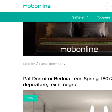
Pro
sea
Saltele
Toppere
Mobilier
/
Paturi dormitor
/
Pat Dormitor Bedora Leon Spring, 180x
depozitare, textil, negru
- 28%