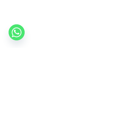
0742 088 131
info@mobonline.ro
Inscrie-te la Newsletter
Introduceti adresa dvs. de email pentru a primi stiri
despre ofertele promotionale