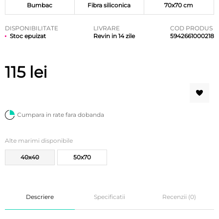
Bumbac
Fibra siliconica
70x70 cm
DISPONIBILITATE
LIVRARE
COD PRODUS
Stoc epuizat
Revin in 14 zile
5942661000218
115
lei
Cumpara in rate fara dobanda
Alte marimi disponibile
40x40
50x70
Descriere
Specificatii
Recenzii (0)