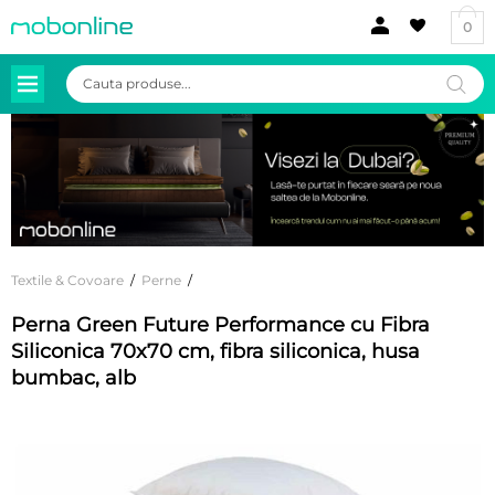
0
Products
search
Textile & Covoare
/
Perne
/
Perna Green Future Performance cu Fibra
Siliconica 70x70 cm, fibra siliconica, husa
bumbac, alb