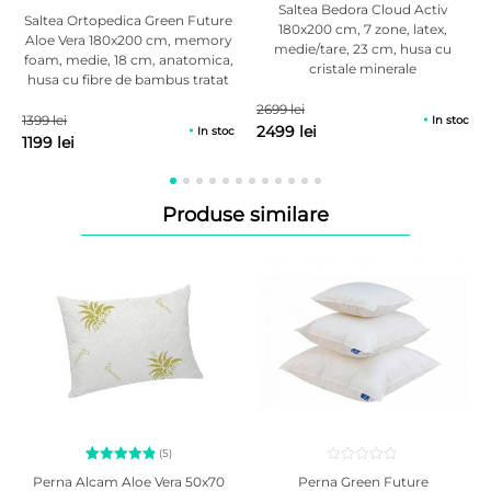
Saltea Bedora Cloud Activ
A nu se calca, nu se apropie produsul de foc.
25
Evaluat la
Saltea Ortopedica Green Future
180x200 cm, 7 zone, latex,
5.00
din
Aloe Vera 180x200 cm, memory
5 pe baza
medie/tare, 23 cm, husa cu
Important! Toate imaginile sunt cu titlu de prezentare, culorile pot diferi
foam, medie, 18 cm, anatomica,
a
de
cristale minerale
evaluări
in functie de modul de afisare al ecranului dumneavoastra.
husa cu fibre de bambus tratat
de la
cu aloe vera, antialergica
clienți
2699 lei
1399 lei
In stoc
2499 lei
In stoc
1199 lei
Produse similare
(5)
5
Evaluat la
Perna Green Future
Perna Alcam Aloe Vera 50x70