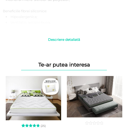
Beneficiile fibrei siliconice:
Hipoalergenica;
Ventilatie, aerisire buna;
Rezistenta la spalari repetate;
Durata indelungata de viata;
Descriere detaliată
Instructiuni de folosire:
Se recomanda utilizarea intotdeauna acoperita cu o husa, aceasta
avand rol de protectie;
Acest produs se utilizeaza in spatii inchise, intr-un climat normal
Te-ar putea interesa
de umiditate si temperatura;
Recomandam aerisirea saptamanala a incaperiii, baterea si
scuturarea pernei si expunerea produselor la aer curat. Astfel se
previne dezvoltarea mucegaiului si acumularea unei mari concentratii
de umiditate in produse;
Produsul nu este destinat folosirii in medii umede. Evitati
scurgerea de lichide si acumularea de umezeala in perna.
Se recomanda spalarea husei la 30 grade C; a nu se folosi inalbitor;
se poate curata chimic;
Se recomanda uscare normala, prin centrifugare la temperatura
scazuta;
(25)