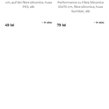
5.00
Performance cu Fibra Siliconica
cm, puf din fibre siliconice, husa
din 5 pe
50x70 cm, fibra siliconica, husa
PES, alb
baza a
evaluări
bumbac, alb
de la
clienți
In stoc
In stoc
79 lei
49 lei