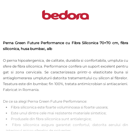
Perna Green Future Performance cu Fibra Siliconica 70×70 cm, fibra
siliconica, husa bumbac, alb
O perna hipoalergenica, de calitate, durabila si confortabila, umpluta cu
sfere de fibra siliconica. Performance confera un suport excelent pentru
gat si zona cervicala. Se caracterizeaza printr-o elasticitate buna si
antiaglomerarea umpluturii datorita tratamentului cu silicon al fibrelor.
Tesatura este din bumbac fin 100%, tratata antimicrobian si antiacarieni.
Fabricat in Romania.
De ce sa alegi Perna Green Future Perfomrance:
Fibra siliconica este foarte voluminoasa si foarte usoara;
Este unul dintre cele mai rezistente materiale sintetice;
Produsele din fibra siliconica sunt antialergice;
Fibra siliconica asigura garantat confortul, datorita aerului din
interiorul micro-sferelor de polyester;