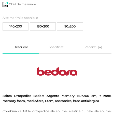
Ghid de masurare
Alte marimi disponibile
140x200
180x200
90x200
Descriere
Specificatii
Recenzii (4)
Saltea Ortopedica Bedora Argento Memory 160×200 cm, 7 zone,
memory foam, medie/tare, 19 cm, anatomica, husa antialergica
Combina calitatile ortopedice ale spumei elastice cu cele ale spumei