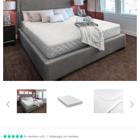
(
4
review-uri)
|
Adauga un review