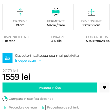
Evaluat la
4
5.00
din
5 pe baza
a
evaluări
de la
clienți
GROSIME
FERMITATE
DIMENSIUNE
19 cm
Medie / Tare
160x200 cm
DISPONIBILITATE
LIVRARE
COD PRODUS
In stoc
3-5 zile
5945878028914
Gaseste-ti salteaua cea mai potrivita
Incepe acum >
2079 lei
1559 lei
Adauga in Cos
Cumpara in rate fara dobanda
Procedura de retur
Procedura de schimb