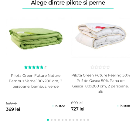
Alege dintre pilote si perne
Capsulele cu ioni de argint ajuta la eliberarea tensiunilor acumulate in
timpul zilei prin disiparea electricitatii statice. Proprietatile naturale ale
ionilor de argint, binecunoscute in medicina curenta, diminueaza
dezvoltarea microbilor si bacteriilor pe suprafata husei si asigura o
suprafata curata, antialergica pentru unui somn sanatos fara micro-
organisme.
(1)
Evaluat la
Pilota Green Future Feeling 50%
Pilota Green Future Nature
5.00
din
Puf de Gasca 50% Pana de
Bambus Verde 180x200 cm, 2
5 pe baza
Gasca 180x200 cm, 2 persoane,
persoane, bambus, verde
unei
singure
alb
evaluări
899 lei
529 lei
In stoc
In stoc
727 lei
369 lei