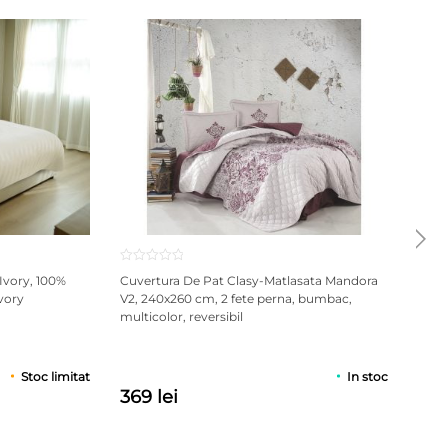
Ivory, 100%
Cuvertura De Pat Clasy-Matlasata Mandora
Cuve
vory
V2, 240x260 cm, 2 fete perna, bumbac,
240x
multicolor, reversibil
multi
Stoc limitat
In stoc
369 lei
369