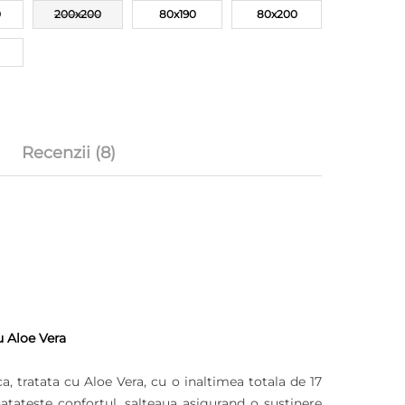
0
200x200
80x190
80x200
Recenzii (8)
u Aloe Vera
, tratata cu Aloe Vera, cu o inaltimea totala de 17
natateste confortul, salteaua asigurand o sustinere