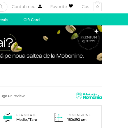
Contul meu
Favorite
Cos
0
Deals
Gift Card
uga un review
FERMITATE
DIMENSIUNE
Medie / Tare
160x190 cm