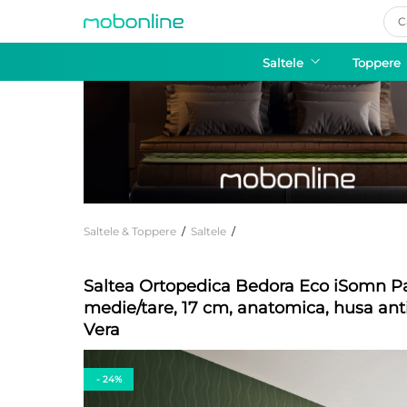
Pro
sea
Saltele
Toppere
Saltele & Toppere
/
Saltele
/
Saltea Ortopedica Bedora Eco iSomn Pa
medie/tare, 17 cm, anatomica, husa anti
Vera
- 24%