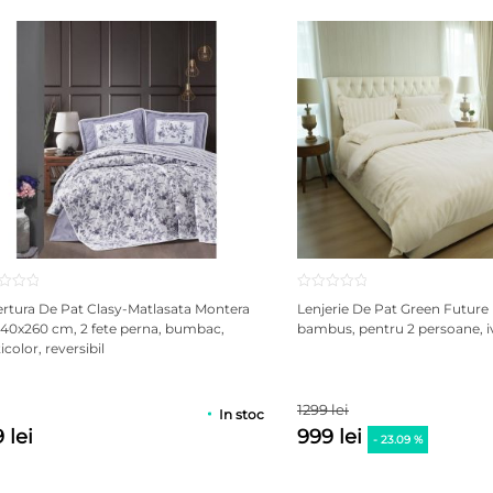
rtura De Pat Clasy-Matlasata Montera
Lenjerie De Pat Green Future 
240x260 cm, 2 fete perna, bumbac,
bambus, pentru 2 persoane, i
color, reversibil
1299 lei
In stoc
 lei
999 lei
- 23.09 %