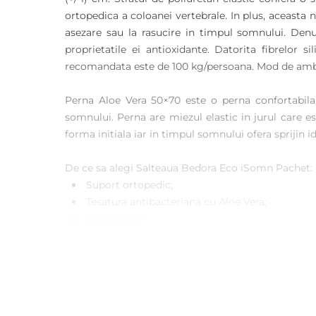
ortopedica a coloanei vertebrale. In plus, aceasta
asezare sau la rasucire in timpul somnului. Denu
proprietatile ei antioxidante. Datorita fibrelor s
recomandata este de 100 kg/persoana. Mod de ambal
Perna Aloe Vera 50×70 este o perna confortabila c
somnului. Perna are miezul elastic in jurul care es
forma initiala iar in timpul somnului ofera sprijin
De ce sa alegi Salteaua Bedora Eco iSomn Pachet:
Suport ortopedic;
Tesatura antibacteriana cu Aloe Vera;
Durabilitate;
Calitate;
Indicata pentru toate pozitiile de dormit: pe sp
Pachetul contine:
Setul 80×190 cm; 80×200 cm; 90×190 cm; 90×200 cm;