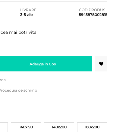
LIVRARE
COD PRODUS
3-5 zile
5945878002815
 cea mai potrivita
Adauga in Cos
nda
Procedura de schimb
140x190
140x200
160x200