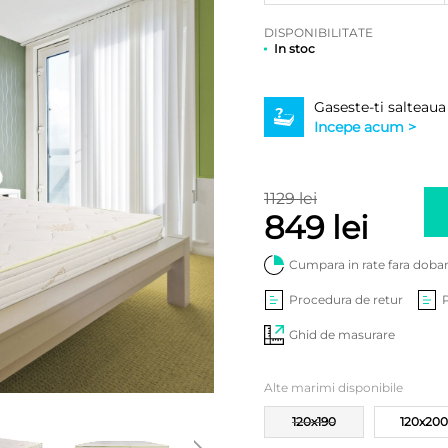
DISPONIBILITATE
In stoc
Gaseste-ti salteaua
Incepe acum >
1129 lei
849 lei
Cumpara in rate fara doba
Procedura de retur
Ghid de masurare
Alte marimi disponibile
120x190
120x200