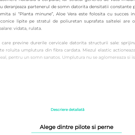
 nu deranjeaza partenerul de somn datorita densitatii constante p
mita si “Planta minune”, Aloe Vera este folosita cu succes in
iliconice lipite pe stratul de poliuretan suprafata saltelei ar
are: vidata, rulata.
are previne durerile cervicale datorita structurii sale: sprij
te roluita umplutura din fibra cardata. Miezul elastic actioneaza
 ideal, pentru un somn sanatos. Umplutura nu se aglomereaza si is
ate, pe lateral si pe stomac.
Descriere detaliată
Alege dintre pilote si perne
 120×190 cm; 120×200 cm contine o perna Aloe Vera de 50×70 cm.