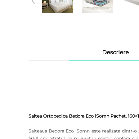
Descriere
Saltea Ortopedica Bedora Eco iSomn Pachet, 160×19
Salteaua Bedora Eco iSomn este realizata dintr-o s
(+/-1) cm. Stratul de poliuretan elastic confera o