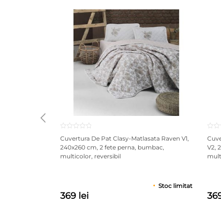
Cuvertura De Pat Clasy-Matlasata Raven V1,
Cuve
240x260 cm, 2 fete perna, bumbac,
V2, 
multicolor, reversibil
multi
Stoc limitat
369 lei
369