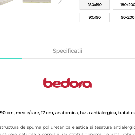
180x190
180x20
90x190
90x200
Specificatii
0 cm, medie/tare, 17 cm, anatomica, husa antialergica, tratat c
tructura de spuma poliuretanica elastica si tesatura antialergica
 sustinere naturala a corpului, iar stratul generos de vata imbu