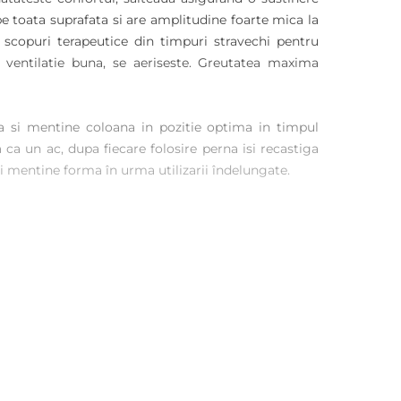
e toata suprafata si are amplitudine foarte mica la
 scopuri terapeutice din timpuri stravechi pentru
e o ventilatie buna, se aeriseste. Greutatea maxima
ina si mentine coloana in pozitie optima in timpul
 ca un ac, dupa fiecare folosire perna isi recastiga
i mentine forma în urma utilizarii îndelungate.
 Perna se afla in interiorul pachetului.