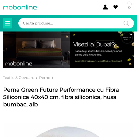
0
Products
search
Textile & Covoare
/
Perne
/
Perna Green Future Performance cu Fibra
Siliconica 40x40 cm, fibra siliconica, husa
bumbac, alb