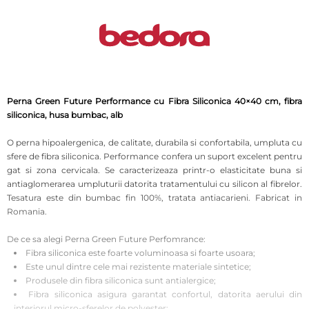
Perna Green Future Performance cu Fibra Siliconica 40×40 cm, fibra
siliconica, husa bumbac, alb
O perna hipoalergenica, de calitate, durabila si confortabila, umpluta cu
sfere de fibra siliconica. Performance confera un suport excelent pentru
gat si zona cervicala. Se caracterizeaza printr-o elasticitate buna si
antiaglomerarea umpluturii datorita tratamentului cu silicon al fibrelor.
Tesatura este din bumbac fin 100%, tratata antiacarieni. Fabricat in
Romania.
De ce sa alegi Perna Green Future Perfomrance:
Fibra siliconica este foarte voluminoasa si foarte usoara;
Este unul dintre cele mai rezistente materiale sintetice;
Produsele din fibra siliconica sunt antialergice;
Fibra siliconica asigura garantat confortul, datorita aerului din
interiorul micro-sferelor de polyester;