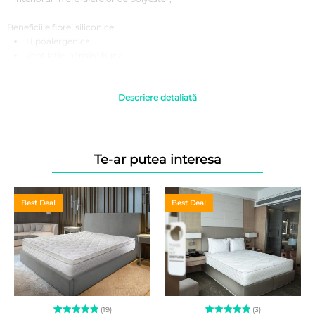
Beneficiile fibrei siliconice:
Hipoalergenica;
Ventilatie, aerisire buna;
Rezistenta la spalari repetate;
Durata indelungata de viata;
Descriere detaliată
Instructiuni de folosire:
Se recomanda utilizarea intotdeauna acoperita cu o husa, aceasta
avand rol de protectie;
Acest produs se utilizeaza in spatii inchise, intr-un climat normal
Te-ar putea interesa
de umiditate si temperatura;
Recomandam aerisirea saptamanala a incaperiii, baterea si
scuturarea pernei si expunerea produselor la aer curat. Astfel se
Best Deal
Best Deal
previne dezvoltarea mucegaiului si acumularea unei mari concentratii
de umiditate in produse;
Produsul nu este destinat folosirii in medii umede. Evitati
scurgerea de lichide si acumularea de umezeala in perna.
Se recomanda spalarea husei la 30 grade C; a nu se folosi inalbitor;
se poate curata chimic;
Se recomanda uscare normala, prin centrifugare la temperatura
scazuta;
(19)
(3)