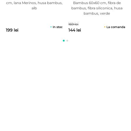
cm, lana Merinos, husa bambus,
Bambus 60x60 cm, fibra de
alb
bambus, fibra siliconica, husa
bambus, verde
169 lei
In stoc
La comanda
199 lei
144 lei