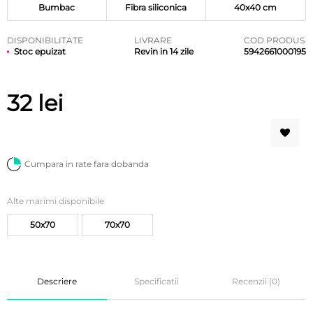
Bumbac
Fibra siliconica
40x40 cm
DISPONIBILITATE
LIVRARE
COD PRODUS
Stoc epuizat
Revin in 14 zile
5942661000195
32
lei
Cumpara in rate fara dobanda
Alte marimi disponibile
50x70
70x70
Descriere
Specificatii
Recenzii (0)