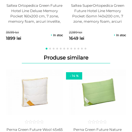
A nu se calca, nu se apropie produsul de foc.
19
Evaluat la
3
Evaluat la
Saltea Ortopedica Green Future
Saltea SuperOrtopedica Green
5.00
din
5.00
din
Hotel Line Deluxe Memory
Future Hotel Line Memory
5 pe baza
5 pe baza
Important! Toate imaginile sunt cu titlu de prezentare, culorile pot diferi
Pocket 160x200 cm, 7 zone,
Pocket iSomn 140x200 cm, 7
a
evaluări
a
evaluări
de la
de la
in functie de modul de afisare al ecranului dumneavoastra.
memory foam, arcuri invelite,
zone, memory foam, arcuri
clienți
clienți
30 cm, anatomica, medie
invelite, 25 cm, anatomica,
medie, husa antialergica
3599 lei
2289 lei
In stoc
In stoc
1899 lei
1649 lei
Produse similare
- 14 %
Perna Green Future Wool 45x65
Perna Green Future Nature