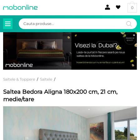
0
Products
search
Saltele & Toppere
/
Saltele
/
Saltea Bedora Aligna 180x200 cm, 21 cm,
medie/tare