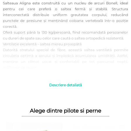
Salteaua Aligna este construită cu un nucleu de arcuri Bonell, ideal
pentru cei care preferă o saltea fermă și stabilă. Structura
interconectată distribuie uniform greutatea corpului, reducând
punctele de presiune și menținând coloana vertebrală într-o poziție
corectă.
Oferă suport până la 130 kg/persoană, fiind recomandată persoanelor
cu dureri de spate sau celor care caută o saltea ortopedică rezistentă.
Ventilație excelentă – saltea mereu proaspătă
Datorită stratului special de fibre, această saltea ventilată permite
circulația optimă a aerului și împiedică acumularea umidității. Astfel,
menține un climat uscat și confortabil pe tot parcursul nopții,
indiferent de sezon.
Design modern și materiale de calitate
Salteaua Bedora Aligna se remarcă printr-un design elegant, potrivit
oricărui tip de dormitor. Husa moale și rezistentă oferă senzație plăcută
Descriere detaliată
la atingere, iar finisajele premium completează aspectul modern. Este o
alegere excelentă pentru cei care caută atât funcționalitate, cât și
estetică într-o saltea 21 cm.
Caracteristici tehnice
Alege dintre pilote si perne
Sistem de arcuri Bonell din oțel, 145 arcuri/mp
Suport: până la 130 kg/persoană
Strat de fibre pentru ventilație superioară