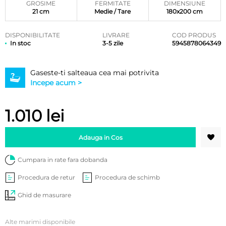
GROSIME
FERMITATE
DIMENSIUNE
21 cm
Medie / Tare
180x200 cm
DISPONIBILITATE
LIVRARE
COD PRODUS
In stoc
3-5 zile
5945878064349
Gaseste-ti salteaua cea mai potrivita
Incepe acum >
1.010
lei
Adauga in Cos
Cumpara in rate fara dobanda
Procedura de retur
Procedura de schimb
Ghid de masurare
Alte marimi disponibile