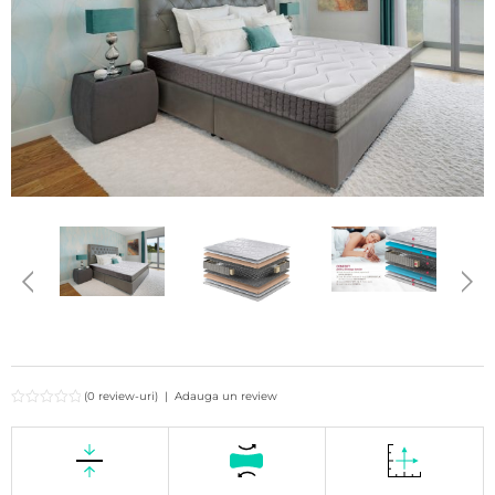
(0 review-uri)
|
Adauga un review