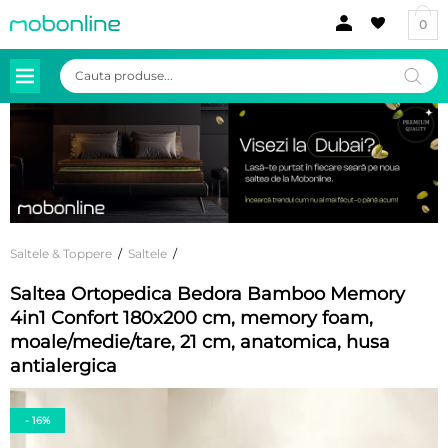
0
Products
search
Saltele & Toppere
/
Saltele
/
Saltea Ortopedica Bedora Bamboo Memory
4in1 Confort 180x200 cm, memory foam,
moale/medie/tare, 21 cm, anatomica, husa
antialergica
- 16%