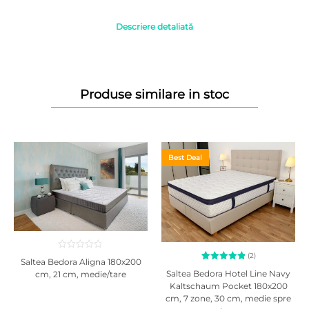
Descriere detaliată
Produse similare in stoc
Best Deal
(2)
Saltea Bedora Aligna 180x200
2
Evaluat la
Saltea Bedora Hotel Line Navy
cm, 21 cm, medie/tare
5.00
din
Kaltschaum Pocket 180x200
Baza saltelei din spuma elastica Green Form HD cu celulatie deschisa
5 pe baza
cm, 7 zone, 30 cm, medie spre
a
evaluări
profilata cu 7 zone de confort confera o sustinere anatomica a corpului,
de la