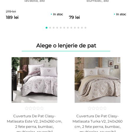
lavabila, alb
bumbac, alb
Tesatura moale la atingere, cu fibre de bambus cu efect antialergic
natural, este matlasata pe partea superioara cu un strat generos din
219 lei
vata cu fibre de bambus.
In stoc
In stoc
189 lei
79 lei
Alege o lenjerie de pat
Tehnologia avansata a spumei suport Green Form HD impreuna cu cea
Cuvertura De Pat Clasy-
Cuvertura De Pat Clasy-
a stratului de Green Therm Memory impiedica propagarea miscarilor
Matlasata Este V2, 240x260 cm,
Matlasata Turka V2, 240x260
pe suprafata saltelei pentru a nu deranja partenerul in timpul somnului.
2 fete perna, bumbac,
cm, 2 fete perna, bumbac,
multicolor, reversibil
multicolor, reversibil