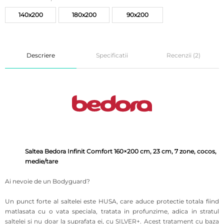
140x200
180x200
90x200
Descriere
Specificatii
Recenzii (2)
Saltea Bedora Infinit Comfort 160×200 cm, 23 cm, 7 zone, cocos,
medie/tare
Ai nevoie de un Bodyguard?
Un punct forte al saltelei este HUSA, care aduce protectie totala fiind
matlasata cu o vata speciala, tratata in profunzime, adica in stratul
saltelei si nu doar la suprafata ei, cu SILVER+. Acest tratament cu baza