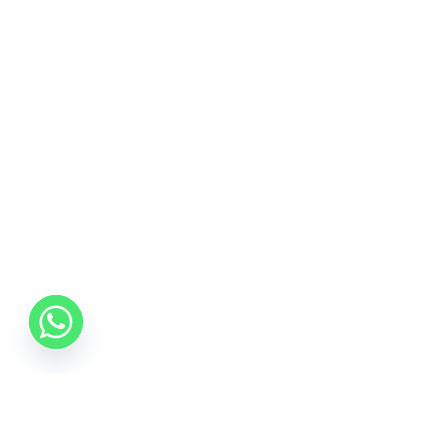
compun partea inferioara a ramei) sau pe o somiera tapitata cu
structura de arcuri aerisita;
*Pozele sunt cu titlu de prezentare.