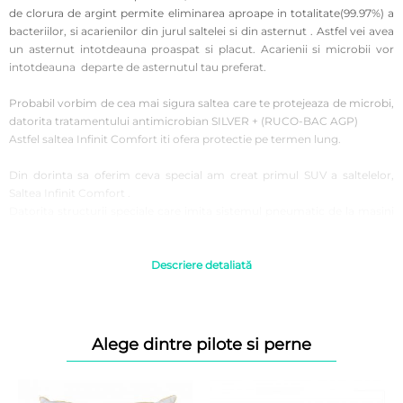
de clorura de argint permite eliminarea aproape in totalitate(99.97%) a
bacteriilor, si acarienilor din jurul saltelei si din asternut . Astfel vei avea
un asternut intotdeauna proaspat si placut. Acarienii si microbii vor
intotdeauna departe de asternutul tau preferat.
Probabil vorbim de cea mai sigura saltea care te protejeaza de microbi,
datorita tratamentului antimicrobian SILVER + (RUCO-BAC AGP)
Astfel saltea Infinit Comfort iti ofera protectie pe termen lung.
Din dorinta sa oferim ceva special am creat primul SUV a saltelelor,
Saltea Infinit Comfort .
Datorita structurii speciale care imita sistemul pneumatic de la masini
premium, preia toate miscarile din timpul somnului ca sa nu fii
deranjat, parca mergi pe teren accidentat dar nu simti miscarile
“masinii”.
Descriere detaliată
Designul saltelei, materialele folosite impreuna cu structura speciala iti
transforma somnul intr-o calatorie de lux.
In principiu e o saltea cu structura complexa cu sustinere ortopedica de
exceptie datorita stratului de cocos, care consolideaza toate celelalte
Alege dintre pilote si perne
straturi de latex memory oferind totodata o caracteristica ANATOMICA
premium, care isi indeplineste perfect functia de preluare si sustinere a
formei corpului chiar si in conditiile un sarcini mai ridicate( peste 100kg)