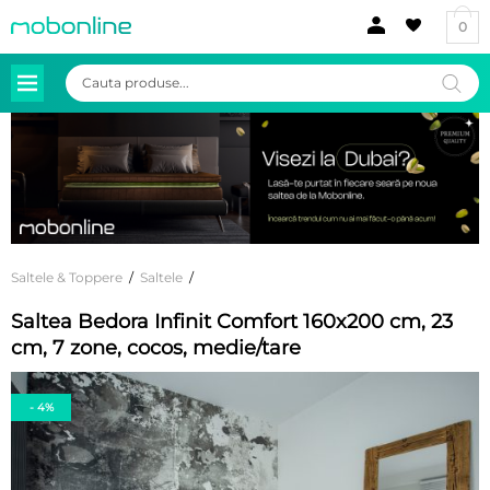
0
Products
search
Saltele & Toppere
/
Saltele
/
Saltea Bedora Infinit Comfort 160x200 cm, 23
cm, 7 zone, cocos, medie/tare
- 4%