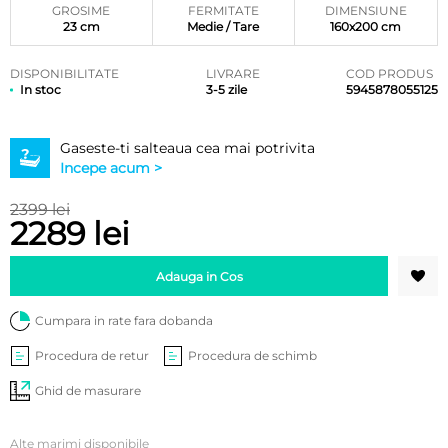
clienți
GROSIME
FERMITATE
DIMENSIUNE
23 cm
Medie / Tare
160x200 cm
DISPONIBILITATE
LIVRARE
COD PRODUS
In stoc
3-5 zile
5945878055125
Gaseste-ti salteaua cea mai potrivita
Incepe acum >
2399 lei
2289 lei
Adauga in Cos
Cumpara in rate fara dobanda
Procedura de retur
Procedura de schimb
Ghid de masurare
Alte marimi disponibile