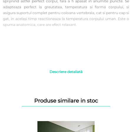
sprijinind astfel perfect corpul, fara a fi apasat in anumite puncte. Se
adapteaza perfect la greutatea, temperatura si forma corpului, si
asigura suportul complet pentru coloana vertebrala, cat si pentru cap si
gat, in acelasi timp reactioneaza la temperatura corpului uman. Este o
spuma anatomica, care are efect relaxant.
Descriere detaliată
Produse similare in stoc