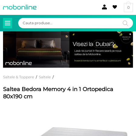
0
Products
search
Saltele & Toppere
/
Saltele
/
Saltea Bedora Memory 4 in 1 Ortopedica
80x190 cm