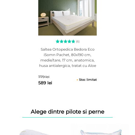
(6)
6
Evaluat la
Saltea Ortopedica Bedora Eco
5.00
din
iSomn Pachet, 80x190 cm,
5 pe baza
medie/tare, 17 cm, anatomica,
a
evaluări
de la
husa antialergica, tratat cu Aloe
clienți
Vera
779 lei
Stoc limitat
589 lei
Alege dintre pilote si perne