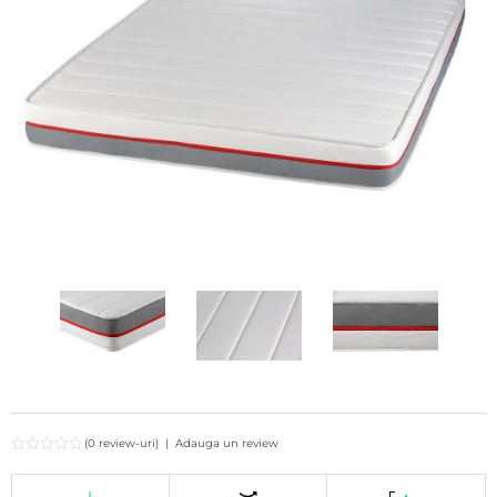
(0 review-uri)
|
Adauga un review