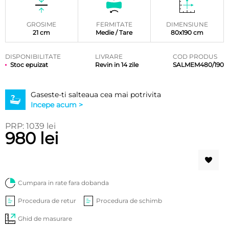
GROSIME
FERMITATE
DIMENSIUNE
21 cm
Medie / Tare
80x190 cm
DISPONIBILITATE
LIVRARE
COD PRODUS
Stoc epuizat
Revin in 14 zile
SALMEM480/190
Gaseste-ti salteaua cea mai potrivita
Incepe acum >
PRP: 1039 lei
980 lei
Cumpara in rate fara dobanda
Procedura de retur
Procedura de schimb
Ghid de masurare