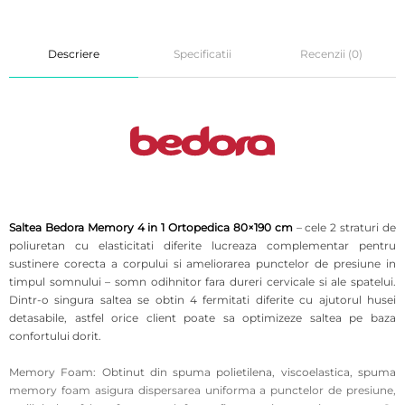
Descriere
Specificatii
Recenzii (0)
Saltea Bedora Memory 4 in 1 Ortopedica 80×190 cm
– cele 2 straturi de
poliuretan cu elasticitati diferite lucreaza complementar pentru
sustinere corecta a corpului si ameliorarea punctelor de presiune in
timpul somnului – somn odihnitor fara dureri cervicale si ale spatelui.
Dintr-o singura saltea se obtin 4 fermitati diferite cu ajutorul husei
detasabile, astfel orice client poate sa optimizeze saltea pe baza
confortului dorit.
Memory Foam: Obtinut din spuma polietilena, viscoelastica, spuma
memory foam asigura dispersarea uniforma a punctelor de presiune,