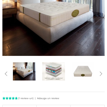
(
1
review-uri)
|
Adauga un review
Evaluat la
5.00
din