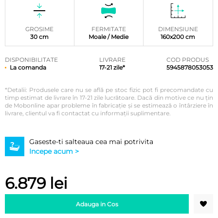
5 pe baza
unei
singure
evaluări
GROSIME
FERMITATE
DIMENSIUNE
30 cm
Moale / Medie
160x200 cm
DISPONIBILITATE
LIVRARE
COD PRODUS
La comanda
17-21 zile*
5945878053053
*Detalii: Produsele care nu se află pe stoc fizic pot fi precomandate cu
timp estimat de livrare în 17-21 zile lucrătoare. Dacă din motive ce nu țin
de Mobonline apar probleme în fabricație și se estimează o întârziere în
livrare, clientul va fi contactat cu informații suplimentare.
Gaseste-ti salteaua cea mai potrivita
Incepe acum >
6.879
lei
Adauga in Cos