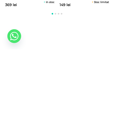
In stoc
Stoc limitat
369 lei
149 lei
0742 088 131
info@mobonline.ro
Inscrie-te la Newsletter
Introduceti adresa dvs. de email pentru a primi stiri
despre ofertele promotionale