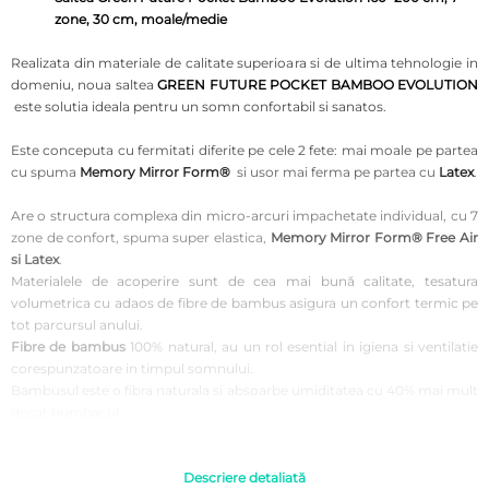
zone, 30 cm, moale/medie
Realizata din materiale de calitate superioara si de ultima tehnologie in
domeniu, noua saltea
GREEN FUTURE POCKET BAMBOO EVOLUTION
este solutia ideala pentru un somn confortabil si sanatos.
Este conceputa cu fermitati diferite pe cele 2 fete: mai moale pe partea
cu spuma
Memory Mirror Form®
si usor mai ferma pe partea cu
Latex
.
Are o structura complexa din micro-arcuri impachetate individual, cu 7
zone de confort, spuma super elastica,
Memory Mirror Form®
Free Air
si Latex
.
Materialele de acoperire sunt de cea mai bună calitate, tesatura
volumetrica cu adaos de fibre de bambus asigura un confort termic pe
tot parcursul anului.
F
ibre de bambus
100% natural, au un rol esential in igiena si ventilatie
corespunzatoare in timpul somnului.
Bambusul este o fibra naturala si absoarbe umiditatea cu 40% mai mult
decat bumbacul.
Baza
saltelei
este construita din micro-arcuri impachetate individual cu
sapte zone de confort, acoperite decocos pentru o sustinere corecta si
Descriere detaliată