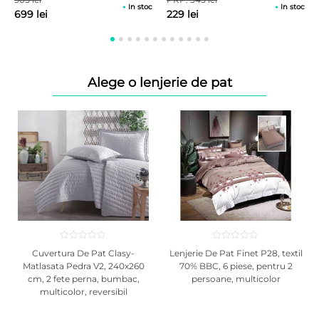
In stoc
In stoc
Se recomanda sa schimbati pozitia saltelei o data la 3 luni (de la
699 lei
229 lei
cap – la picioare).
Produsul nu este destinat folosirii in medii umede.
Evitati scurgerea de lichide si acumularea de umezeala in saltea.
Nu se recomanda curatarea umeda si uscarea cu fierul.
Alege o lenjerie de pat
Utilizarea unei protectii suplimentare protejeaza tesatura husei de
accidente nedorite si prelungeste durata de utilizare a saltelei.
Nu sariti sau nu umblati in picioare pe ea, in acest mod straturile
sau arcurile interioare pot fi deteriorate.
*Pozele sunt cu titlu de prezentare.
Cuvertura De Pat Clasy-
Lenjerie De Pat Finet P28, textil
Matlasata Pedra V2, 240x260
70% BBC, 6 piese, pentru 2
cm, 2 fete perna, bumbac,
persoane, multicolor
multicolor, reversibil