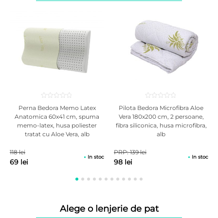
reduce uniform punctele de presiune, imbunatatind astfel circulatia
periferica si asigura un grad ridicat de relaxare. Grosime saltelei este de
27 cm. Structura saltelei este realizata din doua componente distincte:
Perna Bedora Memo Latex
Pilota Bedora Microfibra Aloe
Anatomica 60x41 cm, spuma
Vera 180x200 cm, 2 persoane,
memo-latex, husa poliester
fibra siliconica, husa microfibra,
tratat cu Aloe Vera, alb
alb
118 lei
PRP: 139 lei
In stoc
In stoc
69 lei
98 lei
Salteaua de baza este compusa din:
Spuma poliuretanica de 10 cm, care asigura o elasticitate si un
Alege o lenjerie de pat
suport optim.