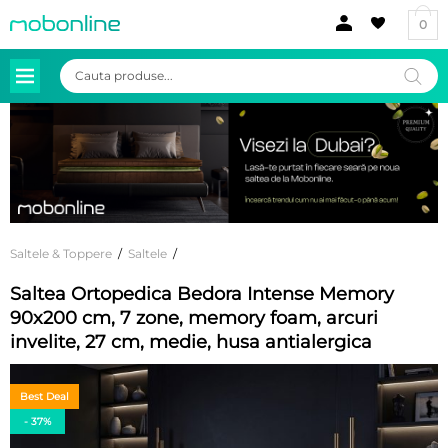
0
Products
search
Saltele & Toppere
/
Saltele
/
Saltea Ortopedica Bedora Intense Memory
90x200 cm, 7 zone, memory foam, arcuri
invelite, 27 cm, medie, husa antialergica
Best Deal
- 37%