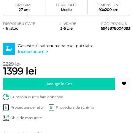
clienți
GROSIME
FERMITATE
DIMENSIUNE
27 cm
Medie
90x200 cm
DISPONIBILITATE
LIVRARE
COD PRODUS
In stoc
3-5 zile
5945878004093
Gaseste-ti salteaua cea mai potrivita
Incepe acum >
2229 lei
1399 lei
Adauga in Cos
Cumpara in rate fara dobanda
Procedura de retur
Procedura de schimb
Ghid de masurare