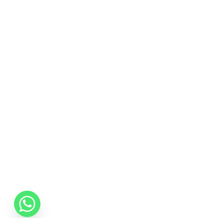
sau arcurile interioare pot fi deteriorate.
*Pozele sunt cu titlu de prezentare.