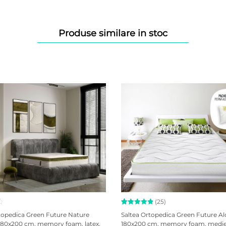
Produse similare in stoc
(25)
Evaluat la
25
topedica Green Future Nature
Saltea Ortopedica Green Future Al
5.00
din
80x200 cm, memory foam, latex,
180x200 cm, memory foam, medie,