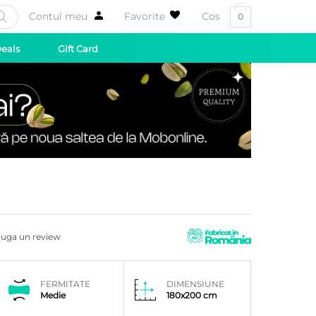
Contul meu
Favorite
Cos
0
Deals
Gift Card
uga un review
FERMITATE
DIMENSIUNE
Medie
180x200 cm