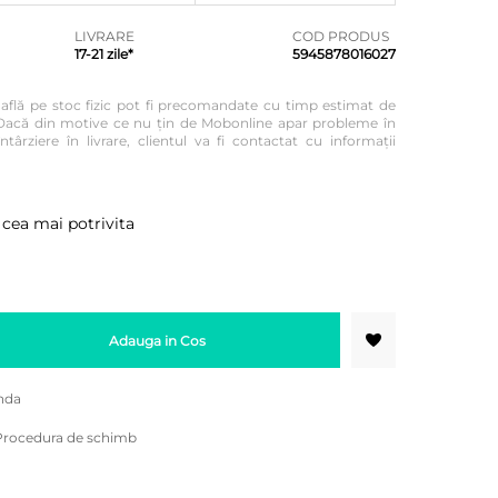
LIVRARE
COD PRODUS
17-21 zile*
5945878016027
e află pe stoc fizic pot fi precomandate cu timp estimat de
re. Dacă din motive ce nu țin de Mobonline apar probleme în
ntârziere în livrare, clientul va fi contactat cu informații
 cea mai potrivita
Adauga in Cos
nda
Procedura de schimb