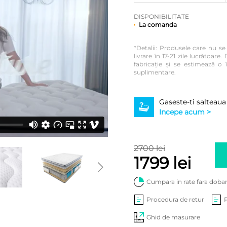
DISPONIBILITATE
La comanda
*Detalii: Produsele care nu s
livrare în 17-21 zile lucrătoa
fabricație și se estimează o î
suplimentare.
Gaseste-ti salteaua
Incepe acum >
2700 lei
1799 lei
Cumpara in rate fara doba
Procedura de retur
Ghid de masurare