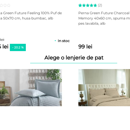
(2)
Evaluat la
2
a Green Future Feeling 100% Puf de
Perna Green Future Charcoa
5.00
din
a 50x70 cm, husa bumbac, alb
Memory 40x60 cm, spuma m
5 pe baza
pes lavabila, alb
a
evaluări
de la
clienți
lei
In stoc
 lei
99 lei
- 20.2 %
Alege o lenjerie de pat