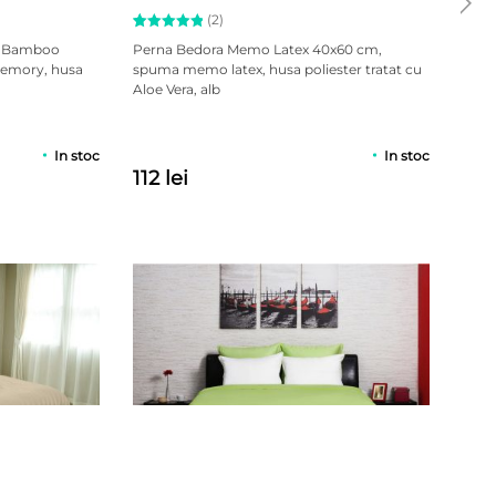
(2)
Evaluat la
2
l Bamboo
Perna Bedora Memo Latex 40x60 cm,
Pilo
5.00
din
emory, husa
spuma memo latex, husa poliester tratat cu
cm, 
5 pe baza
Aloe Vera, alb
de ga
a
evaluări
de la
clienți
309 
In stoc
In stoc
112 lei
199