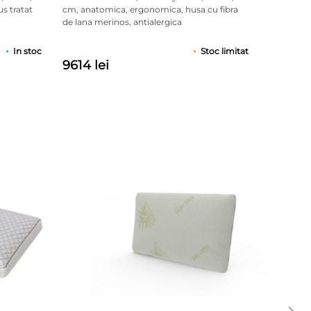
s tratat
cm, anatomica, ergonomica, husa cu fibra
de lana merinos, antialergica
In stoc
Stoc limitat
9614 lei
and sustinerea anatomica a corpului si o pozitie
stemul de perforatii 3D Free Air® pentru aerisire
a ciupercilor, principalii factori in dezvoltarea