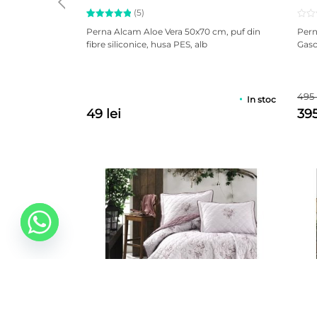
(5)
Evaluat la
5
Perna Alcam Aloe Vera 50x70 cm, puf din
Pern
5.00
din
fibre siliconice, husa PES, alb
Gasc
5 pe baza
a
evaluări
de la
clienți
495 
In stoc
49 lei
395