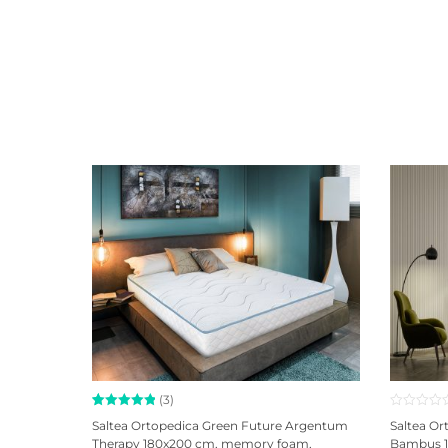
(3)
Evaluat la
3
Saltea Ortopedica Green Future Argentum
Saltea Or
5.00
din
Therapy 180x200 cm, memory foam,
Bambus 1