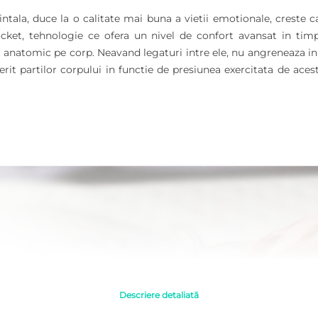
tala, duce la o calitate mai buna a vietii emotionale, creste ca
ocket, tehnologie ce ofera un nivel de confort avansat in ti
anatomic pe corp. Neavand legaturi intre ele, nu angreneaza in mi
t partilor corpului in functie de presiunea exercitata de aceste
Descriere detaliată