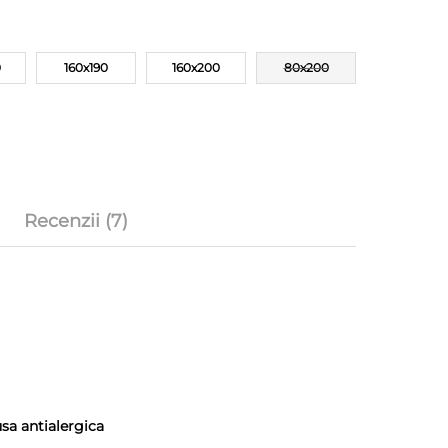
0
160x190
160x200
80x200
Recenzii (7)
sa antialergica