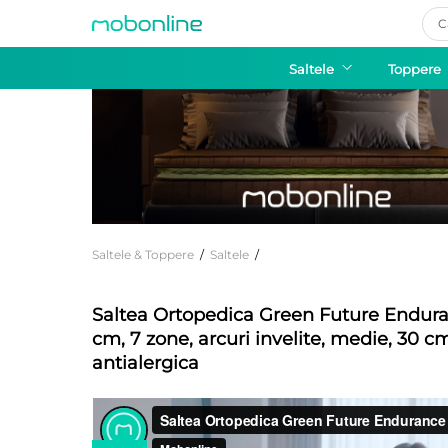
Pro
sea
Saltele
Toppere
Saltele & Toppere
/
Saltele
/
Saltea Ortopedica Green Future Endur
cm, 7 zone, arcuri invelite, medie, 30 
antialergica