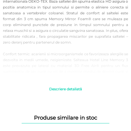
internationala OEKO-TEX. Baza saltelei din spuma elastica HD asigura o
pozitia anatomica in tipul somnului si permite o aliniere corecta si
sanatoasa a vertebrelor coloanei. Stratul de confort al saltelei este
format din 3 cm spuma Memory Mirror Foam® care se muleaza pe
corp eliminand punctele de presiune in timpul somnului pentru a
relaxa muschii si a asigura o circulatie sangvina sanatoasa. In plus, ofera
stabilitate ridicata , fara propagarea miscarilor pe suprafata saltelei –
zero deranj pentru partenerul de somn.
Confort termic: acarienii si microorganismele ce favorizeaza alergiile se
dezvolta in medii umede, neigienizate. Salteaua Hotel Line Memory 3
este prevazuta pe lateral cu material 3D Free Air® pentru un flux
suplimentar de aer curat cu rol de a mentine mediul de dormit curat si
uscat. In plus stratul de confort este perforat pentru a asigura o
ventilatie permananenta pe perioada utilizarii saltelei. Husa moale la
atingere din fibre hypoalergenice este matlasata cu vatelina
Descriere detaliată
confortabila cu fibre de bumbac. Salteaua imbina tehnologia spumei
elastice Green Form HD® cu cea a spumei Memory Mirror Foam®
pentru un confort ortopedic si anatomic excelent.
Produse similare in stoc
De ce sa cumperi salteaua Green Future Hotel Line Performance 3
Memory:
Suport ortopedic;