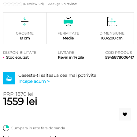
(0 review-uri)
|
Adauga un review
GROSIME
FERMITATE
DIMENSIUNE
19 cm
Medie
160x200 cm
DISPONIBILITATE
LIVRARE
COD PRODUS
Stoc epuizat
Revin in 14 zile
5945878006417
Gaseste-ti salteaua cea mai potrivita
Incepe acum >
PRP: 1870 lei
1559 lei
Cumpara in rate fara dobanda