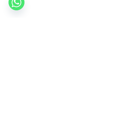
0742 088 131
info@mobonline.ro
Inscrie-te la Newsletter
Introduceti adresa dvs. de email pentru a primi stiri
despre ofertele promotionale
Pagini Utile
Conditii si Utilizare