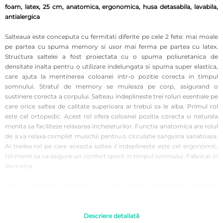
foam, latex, 25 cm, anatomica, ergonomica, husa detasabila, lavabila,
antialergica
Salteaua este conceputa cu fermitati diferite pe cele 2 fete: mai moale
pe partea cu spuma memory si usor mai ferma pe partea cu latex.
Structura saltelei a fost proiectata cu o spuma poliuretanica de
densitate inalta pentru o utilizare indelungata si spuma super elastica,
care ajuta la mentinerea coloanei intr-o pozitie corecta in timpul
somnului. Stratul de memory se muleaza pe corp, asigurand o
sustinere corecta a corpului. Salteau indeplineste trei roluri esentiale pe
care orice saltea de calitate superioara ar trebui sa le aiba. Primul rol
este cel ortopedic. Acest rol ofera coloanei pozitia corecta si naturala
menita sa faciliteze relaxarea incheieturilor. Functia anatomica are rolul
de a va relaxa complet muschii pentru o circulatie sangvina sanatoasa.
Al treilea rol pe care aceasta saltea il indeplineste este cel ergonomic,
rol menit sa va asigure un confort sporit in timpul somnului. Fabricat in
Romania.
Husa cu tesatura volumetrica cu adaos de fibre de bambus, impreuna
cu sistemul Free Air 3D si matlaseul din fibra de bambus, asigura un
confort termic pe tot parcursul anului. Nu contine substante chimice.
Bambusul este crescut si se dezvolta separat de propriul agent
Descriere detaliată