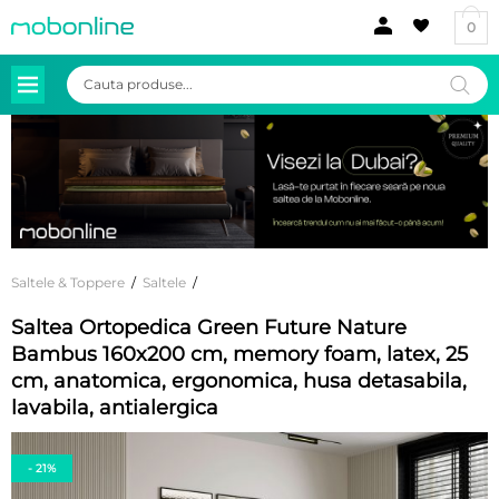
0
Products
search
Saltele & Toppere
/
Saltele
/
Saltea Ortopedica Green Future Nature
Bambus 160x200 cm, memory foam, latex, 25
cm, anatomica, ergonomica, husa detasabila,
lavabila, antialergica
- 21%