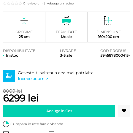
(0 review-uri)
|
Adauga un review
GROSIME
FERMITATE
DIMENSIUNE
25 cm
Moale
160x200 cm
DISPONIBILITATE
LIVRARE
COD PRODUS
In stoc
3-5 zile
5945878000415-
Gaseste-ti salteaua cea mai potrivita
Incepe acum >
8009 lei
6299 lei
Adauga in Cos
Cumpara in rate fara dobanda