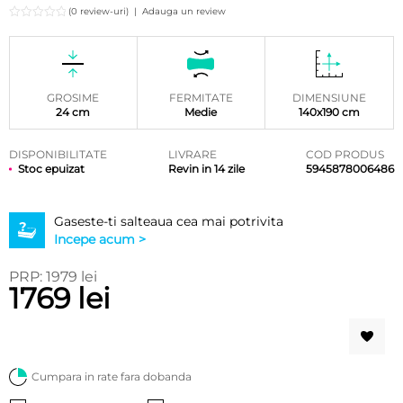
(0 review-uri)
|
Adauga un review
GROSIME
FERMITATE
DIMENSIUNE
24 cm
Medie
140x190 cm
DISPONIBILITATE
LIVRARE
COD PRODUS
Stoc epuizat
Revin in 14 zile
5945878006486
Gaseste-ti salteaua cea mai potrivita
Incepe acum >
PRP: 1979 lei
1769 lei
Cumpara in rate fara dobanda