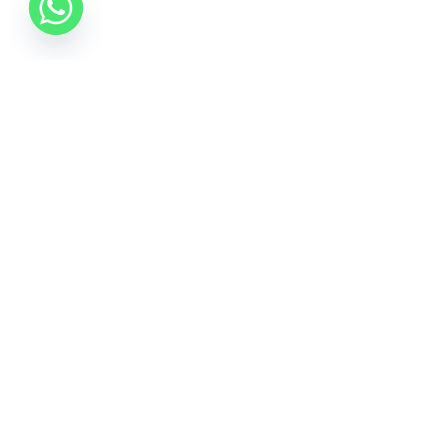
0742 088 131
info@mobonline.ro
Inscrie-te la Newsletter
Introduceti adresa dvs. de email pentru a primi stiri
despre ofertele promotionale
Pagini Utile
Conditii si Utilizare