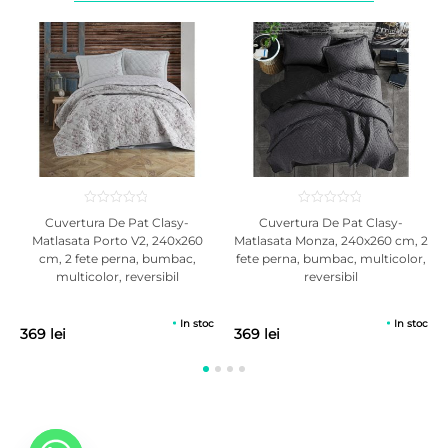
cap – la picioare).
Produsul nu este destinat folosirii in medii umede.
Evitati scurgerea de lichide si acumularea de umezeala in saltea.
Nu se recomanda curatarea umeda si uscarea cu fierul.
Utilizarea unei protectii suplimentare protejeaza tesatura husei de
accidente nedorite si prelungeste durata de utilizare a saltelei.
Nu sariti sau nu umblati in picioare pe ea, in acest mod straturile
sau arcurile interioare pot fi deteriorate.
Cuvertura De Pat Clasy-
Cuvertura De Pat Clasy-
Matlasata Porto V2, 240x260
Matlasata Monza, 240x260 cm, 2
cm, 2 fete perna, bumbac,
fete perna, bumbac, multicolor,
multicolor, reversibil
reversibil
In stoc
In stoc
369 lei
369 lei