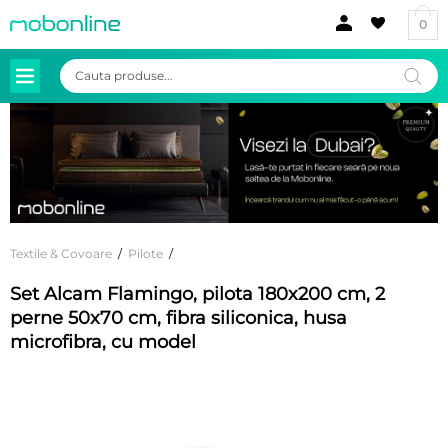
0
Products
search
Textile & Covoare
/
Pilote
/
Set Alcam Flamingo, pilota 180x200 cm, 2
perne 50x70 cm, fibra siliconica, husa
microfibra, cu model