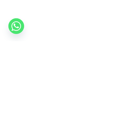
0742 088 131
info@mobonline.ro
Inscrie-te la Newsletter
Introduceti adresa dvs. de email pentru a primi stiri
despre ofertele promotionale