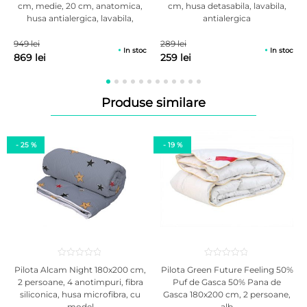
cm, medie, 20 cm, anatomica,
cm, husa detasabila, lavabila,
baza a
a
evaluări
evaluări
de la
husa antialergica, lavabila,
antialergica
de la
clienți
reversibila
clienți
949 lei
289 lei
In stoc
In stoc
869 lei
259 lei
Produse similare
- 25 %
- 19 %
Pilota Alcam Night 180x200 cm,
Pilota Green Future Feeling 50%
2 persoane, 4 anotimpuri, fibra
Puf de Gasca 50% Pana de
siliconica, husa microfibra, cu
Gasca 180x200 cm, 2 persoane,
model
alb