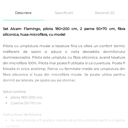
Descriere
Specificatii
Recenzii (0)
Set Alcam Flamingo, pilota 180×200 cm, 2 perne 50×70 cm, fibra
siliconica, husa microfibra, cu model
Pilota cu umplutura moale si tesatura fina va ofera un confort termic
indiferent de sezon si aduce o nota deosebita dormitorului
dumneavoastra. Pilota este umpluta cu fibra siliconica, avand tesatura
din microfibra 100%. Pilota mai poate fi utilizata si ca cuvertura. Poate fi
folosita in orice anotimp. Perna cu fermitate medie are umplutura din
fibre siliconice si husa din microfibra moale. Se poate utiliza pentru
dormit pe laterala, pe spate sau pe stomac.
Setul contine:
pilota 180×200 cm;
2 perne 50×70 cm.
Instructiuni de folosire:
Se recomanda a fi spalata inainte de prima utilizare pentru o igiena
corecta.