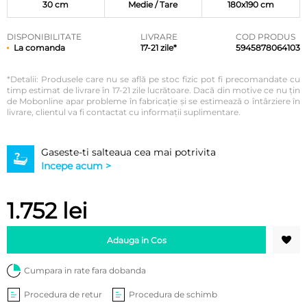
30 cm
Medie / Tare
180x190 cm
DISPONIBILITATE
LIVRARE
COD PRODUS
La comanda
17-21 zile*
5945878064103
*Detalii: Produsele care nu se află pe stoc fizic pot fi precomandate cu
timp estimat de livrare în 17-21 zile lucrătoare. Dacă din motive ce nu țin
de Mobonline apar probleme în fabricație și se estimează o întârziere în
livrare, clientul va fi contactat cu informații suplimentare.
Gaseste-ti salteaua cea mai potrivita
Incepe acum >
1.752
lei
Adauga in Cos
Cumpara in rate fara dobanda
Procedura de retur
Procedura de schimb