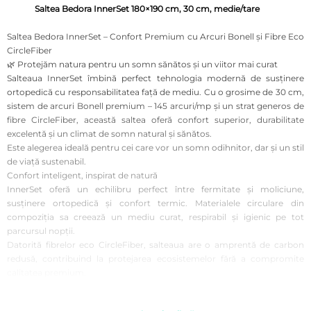
Saltea Bedora InnerSet 180×190 cm, 30 cm, medie/tare
Saltea Bedora InnerSet – Confort Premium cu Arcuri Bonell și Fibre Eco
CircleFiber
🌿 Protejăm natura pentru un somn sănătos și un viitor mai curat
Salteaua InnerSet îmbină perfect tehnologia modernă de susținere
ortopedică cu responsabilitatea față de mediu. Cu o grosime de 30 cm,
sistem de arcuri Bonell premium – 145 arcuri/mp și un strat generos de
fibre CircleFiber, această saltea oferă confort superior, durabilitate
excelentă și un climat de somn natural și sănătos.
Este alegerea ideală pentru cei care vor un somn odihnitor, dar și un stil
de viață sustenabil.
Confort inteligent, inspirat de natură
InnerSet oferă un echilibru perfect între fermitate și moliciune,
susținere ortopedică și confort termic. Materialele circulare din
compoziția sa creează un mediu curat, respirabil și igienic pe tot
parcursul nopții.
Datorită fibrelor eco CircleFiber, salteaua are o amprentă de carbon
redusă, contribuind la protejarea ecosistemelor fără a compromite
calitatea premium.
Structură tehnologică avansată
• Sistem de arcuri Bonell Premium – 145 arcuri/mp