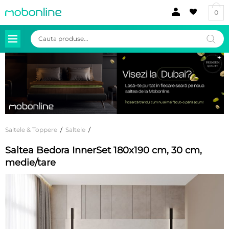
0
Products
search
Saltele & Toppere
/
Saltele
/
Saltea Bedora InnerSet 180x190 cm, 30 cm,
medie/tare