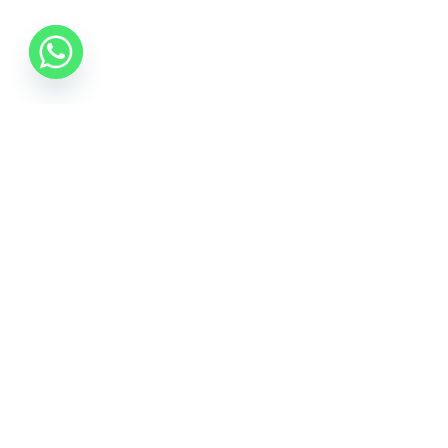
0742 088 131
info@mobonline.ro
Inscrie-te la Newsletter
Introduceti adresa dvs. de email pentru a primi stiri
despre ofertele promotionale