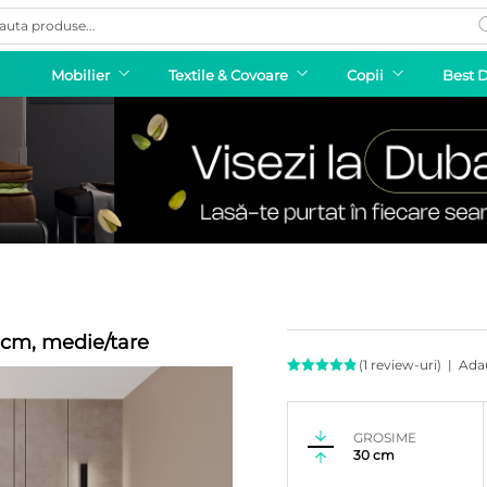
ducts
rch
Mobilier
Textile & Covoare
Copii
Best 
 cm, medie/tare
(
1
review-uri)
|
Ada
Evaluat la
5.00
din
5 pe baza
unei
GROSIME
singure
30 cm
evaluări