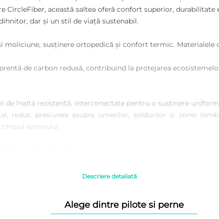
 CircleFiber, această saltea oferă confort superior, durabilitate
hnitor, dar și un stil de viață sustenabil.
 și moliciune, susținere ortopedică și confort termic. Materialele
amprentă de carbon redusă, contribuind la protejarea ecosisteme
el de înaltă rezistență, interconectate pentru o susținere uniformă
l, reduc presiunea asupra umerilor, șoldurilor și zonei lomb
n timpul somnului.
alelor textile, asigură:
Descriere detaliată
se și contribuie la diminuarea deșeurilor textile.
Alege dintre pilote si perne