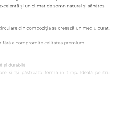
 excelentă și un climat de somn natural și sănătos.
 circulare din compoziția sa creează un mediu curat,
lor fără a compromite calitatea premium.
 și durabilă.
are și își păstrează forma în timp. Ideală pentru