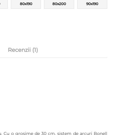
0
80x190
80x200
90x190
Recenzii (1)
u. Cu o grosime de 30 cm, sistem de arcuri Bonell