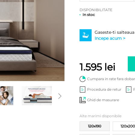
DISPONIBILITATE
In stoc
Gaseste-ti salteaua
Incepe acum >
1.595
lei
Cumpara in rate fara doba
Procedura de retur
Ghid de masurare
Alte marimi disponibile
120x190
120x200