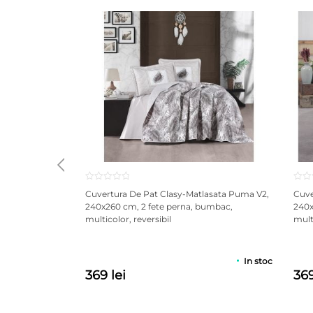
conceput pentru a minimiza impactul asupra mediulu
Cu un design modern, structură solidă și o compozi
InnerSet – Somn profund. Confort natural. Respect
🌿 Alege odihna conștientă. Bucură-te de lux, prote
*Pozele sunt cu titlu de prezentare.
Cuvertura De Pat Clasy-Matlasata Puma V2,
Cuve
240x260 cm, 2 fete perna, bumbac,
240x
multicolor, reversibil
multi
In stoc
369 lei
369