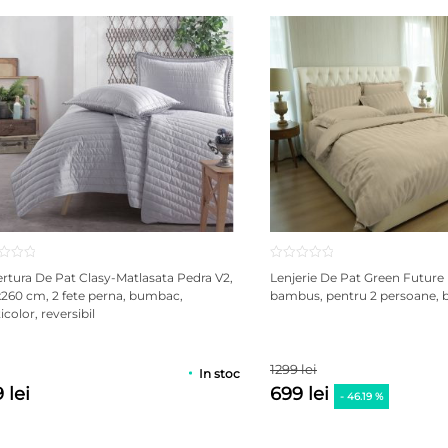
i și pentru a maximiza confortul utilizatorului.
ție responsabilă, InnerSet transformă fiecare noapte într-o expe
 pentru planetă.
jând natura.
rtura De Pat Clasy-Matlasata Pedra V2,
Lenjerie De Pat Green Future
260 cm, 2 fete perna, bumbac,
bambus, pentru 2 persoane, b
color, reversibil
1299 lei
In stoc
 lei
699 lei
- 46.19 %