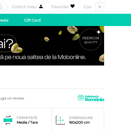
Contul meu
Favorite
Cos
0
Deals
Gift Card
uga un review
FERMITATE
DIMENSIUNE
Medie / Tare
160x200 cm