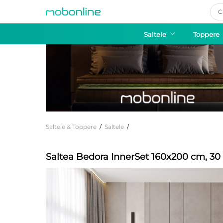
Pro
sea
Saltele
Toppere
Saltele & Toppere
/
Saltele
/
Saltea Bedora InnerSet 160x200 cm, 30