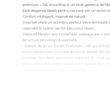
premium – 145 arcuri/mp și un strat generos de fibre
Este alegerea ideală pentru cei care vor un somn odi
Confort inteligent, inspirat de natură
InnerSet oferă un echilibru perfect între fermitate
respirabil și igienic pe tot parcursul nopții.
Datorită fibrelor eco CircleFiber, salteaua are o 
Structură tehnologică avansată
• Sistem de arcuri Bonell Premium – 145 arcuri/mp
Inima
saltele
i este formată din arcuri Bonell din oț
Acestea distribuie greutatea corpului în mod ega
persoanele care doresc stabilitate și suport ferm î
• Strat de confort din fibre CircleFiber
Fibrele CircleFiber, obținute prin reutilizarea materi
✔ senzație moale și relaxantă la atingere
✔ ventilație naturală excelentă
✔ prevenirea supraîncălzirii și a umidității
Procesul eco de producție reduce consumul de resur
• Straturi suplimentare de spumă elastică