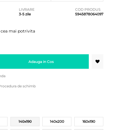
LIVRARE
COD PRODUS
3-5 zile
5945878064097
 cea mai potrivita
Adauga in Cos
nda
Procedura de schimb
140x190
140x200
160x190