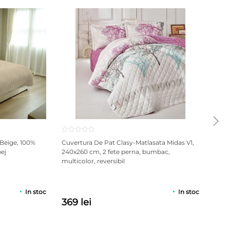
riență completă de relaxare.
 Beige, 100%
Cuvertura De Pat Clasy-Matlasata Midas V1,
Cuve
ej
240x260 cm, 2 fete perna, bumbac,
180x
multicolor, reversibil
multi
In stoc
In stoc
369 lei
369