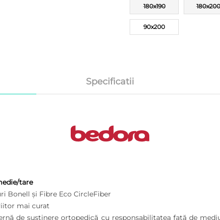
180x190
180x20
90x200
Specificatii
medie/tare
 Bonell și Fibre Eco CircleFiber
iitor mai curat
rnă de susținere ortopedică cu responsabilitatea față de medi