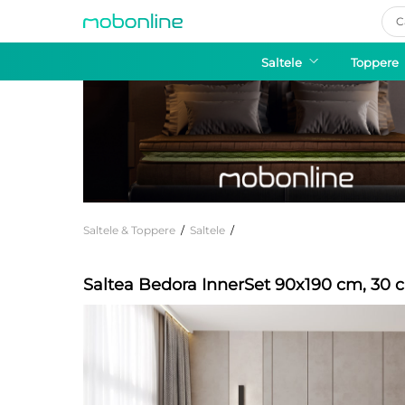
Pro
sea
Saltele
Toppere
Saltele & Toppere
/
Saltele
/
Saltea Bedora InnerSet 90x190 cm, 30 