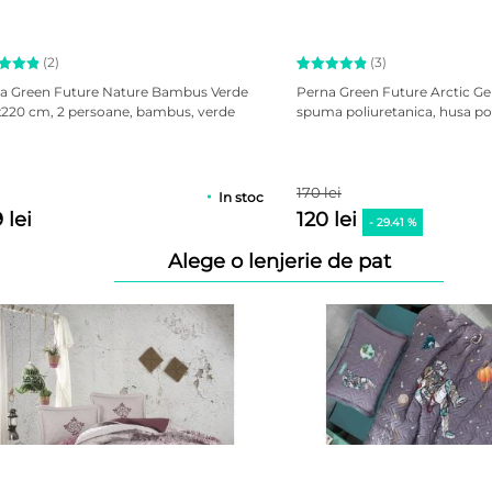
(2)
(3)
uat la
Evaluat la
3
ta Green Future Nature Bambus Verde
Perna Green Future Arctic Ge
din
5.00
din
220 cm, 2 persoane, bambus, verde
spuma poliuretanica, husa pol
 baza
5 pe baza
aluări
a
evaluări
a
de la
ți
clienți
170 lei
In stoc
 lei
120 lei
- 29.41 %
Alege o lenjerie de pat