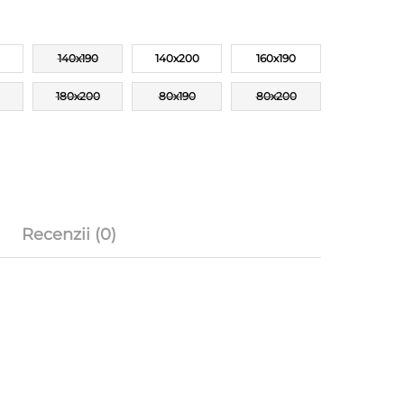
140x190
140x200
160x190
180x200
80x190
80x200
Recenzii (0)