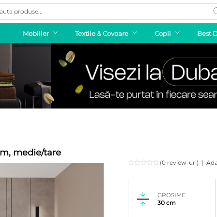
ducts
rch
Mobilier
Textile & Covoare
Copii
Best 
cm, medie/tare
(0 review-uri)
|
Ada
GROSIME
30 cm