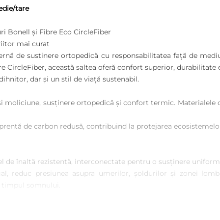
edie/tare
 Bonell și Fibre Eco CircleFiber
iitor mai curat
rnă de susținere ortopedică cu responsabilitatea față de medi
 CircleFiber, această saltea oferă confort superior, durabilitate
hnitor, dar și un stil de viață sustenabil.
 și moliciune, susținere ortopedică și confort termic. Materialele
amprentă de carbon redusă, contribuind la protejarea ecosisteme
el de înaltă rezistență, interconectate pentru o susținere uniformă
l, reduc presiunea asupra umerilor, șoldurilor și zonei lomb
n timpul somnului.
alelor textile, asigură: