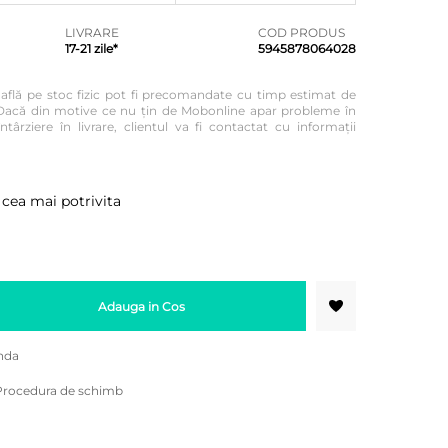
LIVRARE
COD PRODUS
17-21 zile*
5945878064028
e află pe stoc fizic pot fi precomandate cu timp estimat de
re. Dacă din motive ce nu țin de Mobonline apar probleme în
ntârziere în livrare, clientul va fi contactat cu informații
 cea mai potrivita
Adauga in Cos
nda
Procedura de schimb