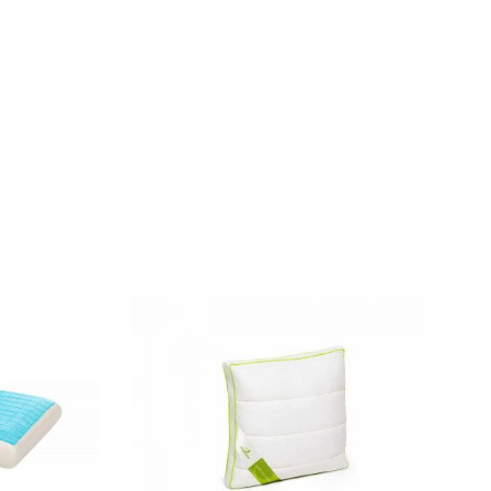
– de la materiale la procesul de fabricație – a fost
riență completă de relaxare.