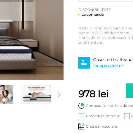
DISPONIBILITATE
La comanda
*Detalii: Produsele care nu s
livrare în 17-21 zile lucrătoa
fabricație și se estimează o î
suplimentare.
Gaseste-ti salteaua
Incepe acum >
978
lei
Cumpara in rate fara doba
Procedura de retur
Ghid de masurare