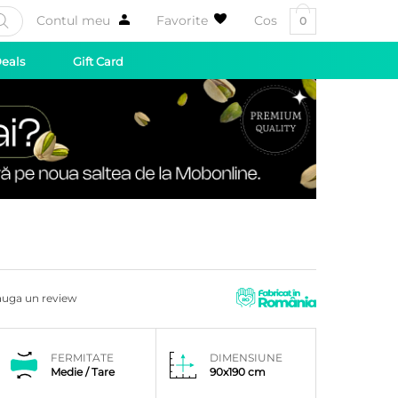
Contul meu
Favorite
Cos
0
Deals
Gift Card
uga un review
FERMITATE
DIMENSIUNE
Medie / Tare
90x190 cm