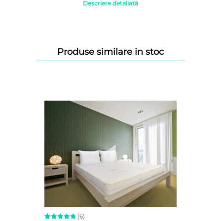
Descriere detaliată
se și contribuie la diminuarea deșeurilor textile.
Produse similare in stoc
ri și suprafața
saltele
i, adaptându-se formei corpului pentru un co
climat uscat și plăcut, chiar și în nopțile călduroase.
ntreținut
otejează mediul.
 și materii prime, transformând salteaua într-un produs ecologi
onsabilitate față de natură.
act redus asupra mediului
urii
(6)