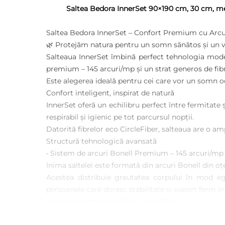
Saltea Bedora InnerSet 90×190 cm, 30 cm, m
Saltea Bedora InnerSet – Confort Premium cu Arcuri
🌿 Protejăm natura pentru un somn sănătos și un v
Salteaua InnerSet îmbină perfect tehnologia mode
premium – 145 arcuri/mp și un strat generos de fibre
Este alegerea ideală pentru cei care vor un somn odi
Confort inteligent, inspirat de natură
InnerSet oferă un echilibru perfect între fermitate
respirabil și igienic pe tot parcursul nopții.
Datorită fibrelor eco CircleFiber, salteaua are o 
Structură tehnologică avansată
• Sistem de arcuri Bonell Premium – 145 arcuri/mp
Inima
saltele
i este formată din arcuri Bonell din oț
Acestea distribuie greutatea corpului în mod ega
persoanele care doresc stabilitate și suport ferm î
• Strat de confort din fibre CircleFiber
Fibrele CircleFiber, obținute prin reutilizarea materi