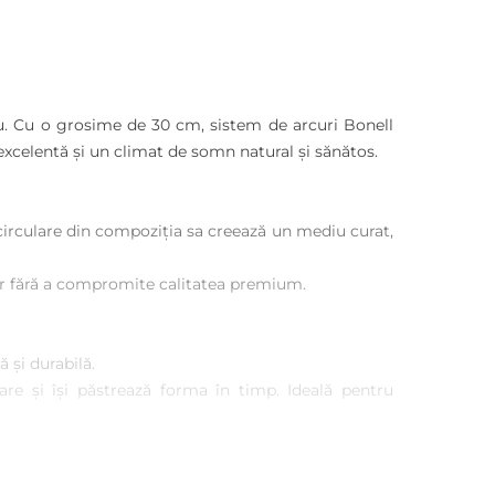
u. Cu o grosime de 30 cm, sistem de arcuri Bonell
 excelentă și un climat de somn natural și sănătos.
 circulare din compoziția sa creează un mediu curat,
lor fără a compromite calitatea premium.
 și durabilă.
are și își păstrează forma în timp. Ideală pentru