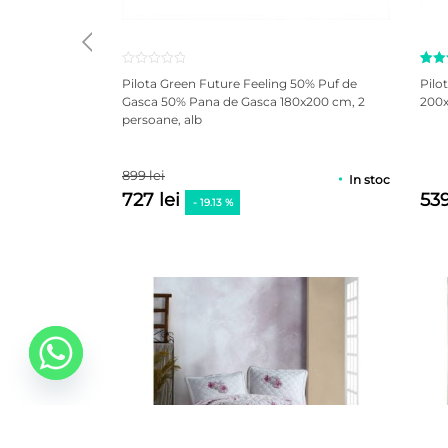
Eval
2
Pilota Green Future Feeling 50% Puf de
Pilo
5.00
Gasca 50% Pana de Gasca 180x200 cm, 2
200x
5 pe
persoane, alb
a
ev
de l
clien
899 lei
In stoc
727 lei
539
- 19.13 %