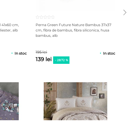
l 41x60 cm,
Perna Green Future Nature Bambus 37x37
Pern
iester, alb
cm, fibra de bambus, fibra siliconica, husa
cm, 
bambus, alb
trata
195 lei
118 l
In stoc
In stoc
139 lei
69 
- 28.72 %