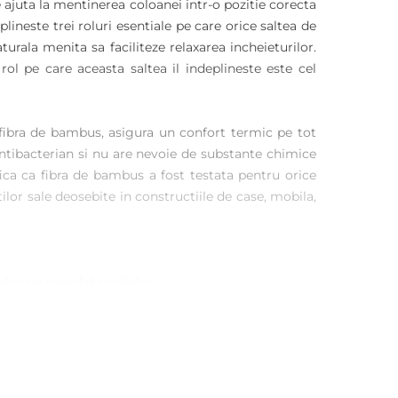
 ajuta la mentinerea coloanei intr-o pozitie corecta
neste trei roluri esentiale pe care orice saltea de
turala menita sa faciliteze relaxarea incheieturilor.
ol pe care aceasta saltea il indeplineste este cel
fibra de bambus, asigura un confort termic pe tot
ntibacterian si nu are nevoie de substante chimice
ica ca fibra de bambus a fost testata pentru orice
lor sale deosebite in constructiile de case, mobila,
lor pe suprafata saltelei;
rovin;