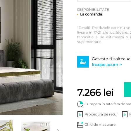
DISPONIBILITATE
La comanda
*Detalii: Produsele care nu s
livrare în 17-21 zile lucrătoa
fabricație și se estimează o î
suplimentare.
Gaseste-ti salteaua
Incepe acum >
7.266
lei
Cumpara in rate fara doba
Procedura de retur
Ghid de masurare