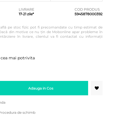
LIVRARE
COD PRODUS
17-21 zile*
5945878000392
e află pe stoc fizic pot fi precomandate cu timp estimat de
re. Dacă din motive ce nu țin de Mobonline apar probleme în
ntârziere în livrare, clientul va fi contactat cu informații
 cea mai potrivita
Adauga in Cos
nda
Procedura de schimb