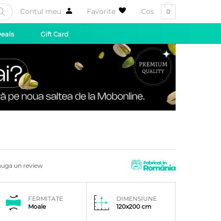
Contul meu
Favorite
Cos
0
Deals
Gift Card
uga un review
FERMITATE
DIMENSIUNE
Moale
120x200 cm