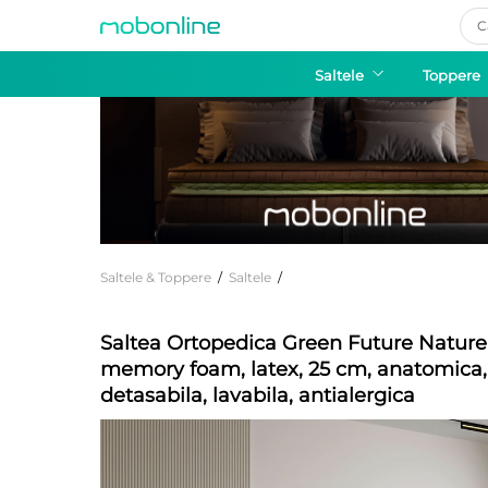
Pro
sea
Saltele
Toppere
Saltele & Toppere
/
Saltele
/
Saltea Ortopedica Green Future Natur
memory foam, latex, 25 cm, anatomica
detasabila, lavabila, antialergica