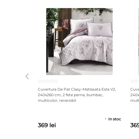
Cuvertura De Pat Clasy-Matlasata Este V2,
Cuve
240x260 cm, 2 fete perna, bumbac,
240x
multicolor, reversibil
multi
In stoc
369 lei
369