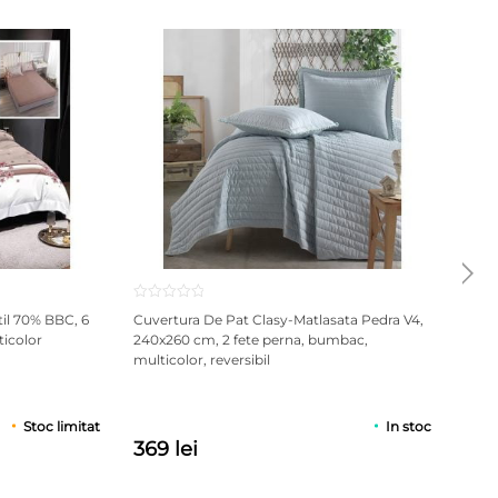
til 70% BBC, 6
Cuvertura De Pat Clasy-Matlasata Pedra V4,
Cuve
ticolor
240x260 cm, 2 fete perna, bumbac,
240x
multicolor, reversibil
multi
Stoc limitat
In stoc
369 lei
369