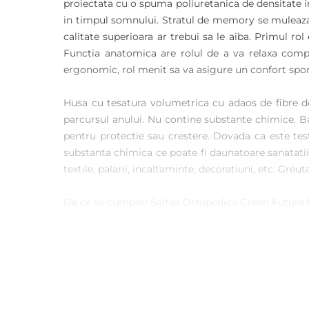
proiectata cu o spuma poliuretanica de densitate in
in timpul somnului. Stratul de memory se muleaza p
calitate superioara ar trebui sa le aiba. Primul rol
Functia anatomica are rolul de a va relaxa comple
ergonomic, rol menit sa va asigure un confort spor
Husa cu tesatura volumetrica cu adaos de fibre d
parcursul anului. Nu contine substante chimice. B
pentru protectie sau crestere. Dovada ca este tes
substanta chimica ce poate fi daunatoare sanatatii.
textile, palarii, incaltaminte, decoratiuni, etc. G
De ce sa cumperi Saltea Ortopedica Green Future
Antibacteriana prin agentul natural continut – 
Deodorizant: fibra absoarbe si neutralizeaza miro
Absorbtia de umiditate: absoarbe cu 40% mai
Fibrele de bambus sunt foarte moi la atingere, 
Pot fi spalate de peste 50 ori fara sa piarda din 
Fibrele de bambus sunt fibre de celuloza regene