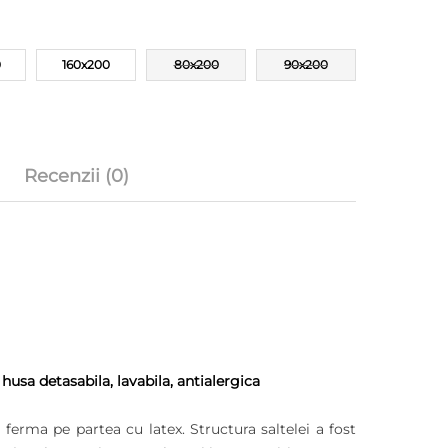
0
160x200
80x200
90x200
Recenzii (0)
a detasabila, lavabila, antialergica
erma pe partea cu latex. Structura saltelei a fost