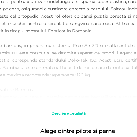
alta pentru o utilizare indelungata si spuma super elastica, care
e corp, asigurand o sustinere corecta a corpului. Salteau indepli
 este cel ortopedic. Acest rol ofera coloanei pozitia corecta si na
t muschii pentru o circulatie sangvina sanatoasa. Al treilea r
it in timpul somnului. Fabricat in Romania.
e bambus, impreuna cu sistemul Free Air 3D si matlaseul din 
ambusul este crescut si se dezvolta separat de propriul agent a
tat si corespunde standardului Oeko-Tek 100. Acest lucru certif
 Bambusul este un material folosit de mii de ani datorita calitati
reutate maxima recomandata/persoana: 120 kg.
 Nature Bambus:
bamboo-kun, care nu permite dezvoltarea bacteriilor si a acarieni
surile, in special cel de transpiratie;
 multa umiditate decat bumbacul;
Descriere detaliată
creeaz ao senzatie foarte placuta;
calitatile pe care le au;
Alege dintre pilote si perne
rate si pastreaza toate calitatile materialului lemnos din care p