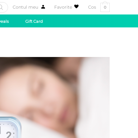
Contul meu
Favorite
Cos
0
Deals
Gift Card