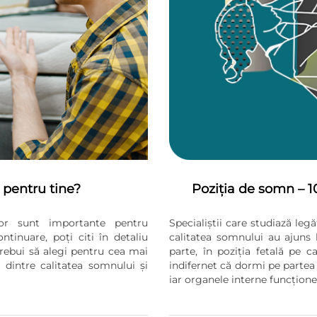
 pentru tine?
Poziția de somn – 1
or sunt importante pentru
Specialiștii care studiază leg
ntinuare, poți citi în detaliu
calitatea somnului au ajuns 
trebui să alegi pentru cea mai
parte, în poziția fetală pe 
 dintre calitatea somnului și
indifernet că dormi pe partea 
iar organele interne funcțione