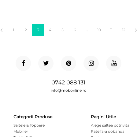
1
2
3
4
5
6
…
10
11
12
0742 088 131
info@mobonline.ro
Categorii Produse
Pagini Utile
Saltele & Toppere
Alege saltea potrivita
Mobilier
Rate fara dobanda