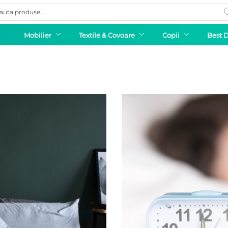
ducts
rch
Mobilier
Textile & Covoare
Copii
Best 