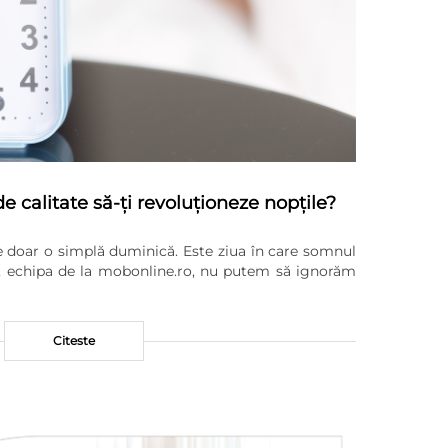
 calitate să-ți revoluționeze nopțile?
te doar o simplă duminică. Este ziua în care somnul
oi, echipa de la mobonline.ro, nu putem să ignorăm
Citeste