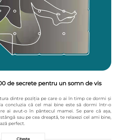
00 de secrete pentru un somn de vis
ătura dintre poziția pe care o ai în timp ce dormi și
la concluzia că cel mai bine este să dormi într-o
care ai avut-o în pântecul mamei. Se pare că așa,
stângă sau pe cea dreaptă, te relaxezi cel ami bine,
ază perfect.
Citeste