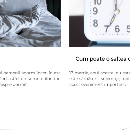
Cum poate o saltea de
și oamenii adorm încet, în așa
17 martie, anul acesta, nu es
ând astfel un somn odihnitor.
este sărbătorit solemn, și n
 despre dormit
acest eveniment important.