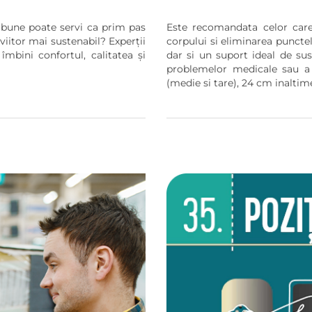
e bune poate servi ca prim pas
Este recomandata celor care
iitor mai sustenabil? Experții
corpului si eliminarea puncte
mbini confortul, calitatea și
dar si un suport ideal de su
problemelor medicale sau a 
(medie si tare), 24 cm inaltim